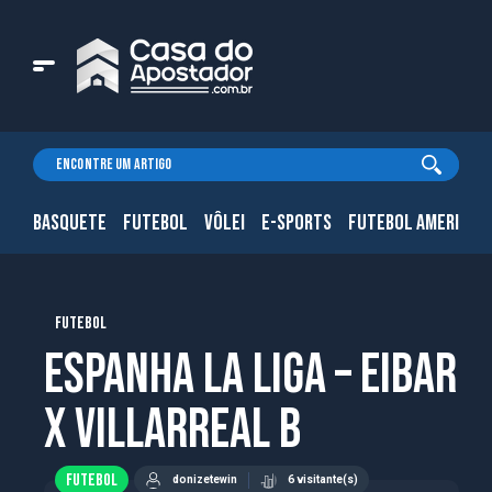
BASQUETE
FUTEBOL
VÔLEI
E-SPORTS
FUTEBOL AMERICAN
FUTEBOL
Espanha La Liga – Eibar
x Villarreal B
FUTEBOL
donizetewin
6 visitante(s)