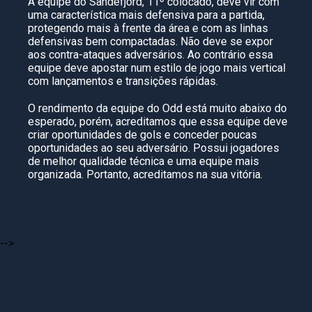
A equipe do Sandefjord, 11º colocado, deve vir com
uma característica mais defensiva para a partida,
protegendo mais à frente da área e com as linhas
defensivas bem compactadas. Não deve se expor
aos contra-ataques adversários. Ao contrário essa
equipe deve apostar num estilo de jogo mais vertical
com lançamentos e transições rápidas.
O rendimento da equipe do Odd está muito abaixo do
esperado, porém, acreditamos que essa equipe deve
criar oportunidades de gols e conceder poucas
oportunidades ao seu adversário. Possui jogadores
de melhor qualidade técnica e uma equipe mais
organizada. Portanto, acreditamos na sua vitória.
-->