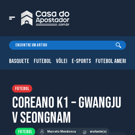
BASQUETE
FUTEBOL
VÔLEI
E-SPORTS
FUTEBOL AMERICAN
FUTEBOL
Coreano K1 – Gwangju
v Seongnam
FUTEBOL
Marcelo Mendonca
visitante(s)