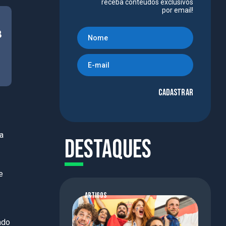
receba conteúdos exclusivos
por email!
8
Cadastrar
a
Destaques
e
ARTIGOS
ndo