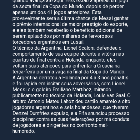
quando avança até aqui. Eles estão a apenas um jogo
da sexta final da Copa do Mundo, depois de perder
apenas um dos 41 jogos anteriores. Esta
provavelmente será a última chance de Messi ganhar
o prêmio internacional de maior prestígio do esporte,
e eles também receberão o benefício adicional de
serem aplaudidos por milhares de fervorosos
torcedores argentinos em Lusail.
O técnico da Argentina, Lionel Scaloni, defendeu o
comportamento de sua equipe durante a vitória nas
quartas de final contra a Holanda, enquanto eles
voltam suas atenções para enfrentar a Croácia na
terça-feira por uma vaga na final da Copa do Mundo.
A Argentina derrotou a Holanda por 4 a 3 nos pênaltis
e foi rápida em incitar seus adversários, com Lionel
Messi e o goleiro Emiliano Martínez, mirando
publicamente no técnico da Holanda, Louis van Gaal. O
árbitro Antonio Mateu Lahoz deu cartão amarelo a oito
jogadores argentinos e seis holandeses, que tiveram
Denzel Dumfries expulso, e a Fifa anunciou processo
disciplinar contra as duas federações por má conduta
de jogadores e dirigentes no confronto mal-
humorado.