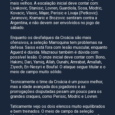
mais velhos. A escalação inicial deve contar com:
Livakovic, Stanisic, Lovren, Guardiola, Sosa, Modric,
Kovacic, Vlasic, Majer, Perisic e Livaja (Petkovic).
Juranovic, Kramaric e Brozovic sentiram contra a
Argentina, e não devem ser envolvidos no jogo de
sábado.
Enquanto os desfalques da Croácia são mais
ofensivos, a seleção Marroquina tem problemas na
defesa. Saiss está fora com lesão muscular, enquanto
Aguerd é dúvida. Mazraoui também é dúvida com
possível lesão. O onze inicial deve contar com: Bono,
Hakimi, Dari, Yamiq, Allah, Ounahi, Amrabat, Amallah,
Ziyech, En-Nesyri e Boufal. O ataque segue titular e o
meio de campo muito sólido.
Tecnicamente o time da Croácia é um pouco melhor,
mas a idade avançada dos jogadores e as
prorrogações disputadas pesam um pouco para os
grandes craques, como Perisic, Modric e Lovren.
Taticamente vejo os dois elencos muito equilibrados
e bem treinados. O meio de campo da seleção