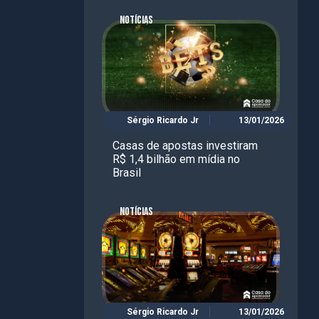
NOTÍCIAS
Sérgio Ricardo Jr
13/01/2026
Casas de apostas investiram
R$ 1,4 bilhão em mídia no
Brasil
NOTÍCIAS
Sérgio Ricardo Jr
13/01/2026