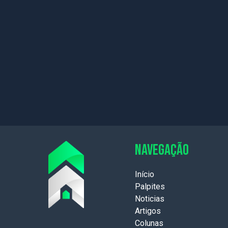
NAVEGAÇÃO
Início
Palpites
Noticias
Artigos
Colunas