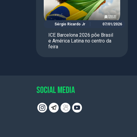
Sérgio Ricardo Jr
07/01/2026
ICE Barcelona 2026 põe Brasil
e América Latina no centro da
feira
SOCIAL MEDIA