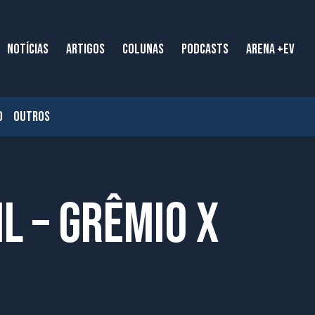
NOTÍCIAS
ARTIGOS
COLUNAS
PODCASTS
ARENA +EV
O
OUTROS
l – Grêmio x