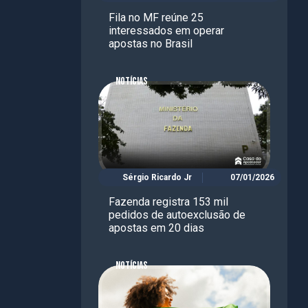
Fila no MF reúne 25
interessados em operar
apostas no Brasil
NOTÍCIAS
Sérgio Ricardo Jr
07/01/2026
Fazenda registra 153 mil
pedidos de autoexclusão de
apostas em 20 dias
NOTÍCIAS