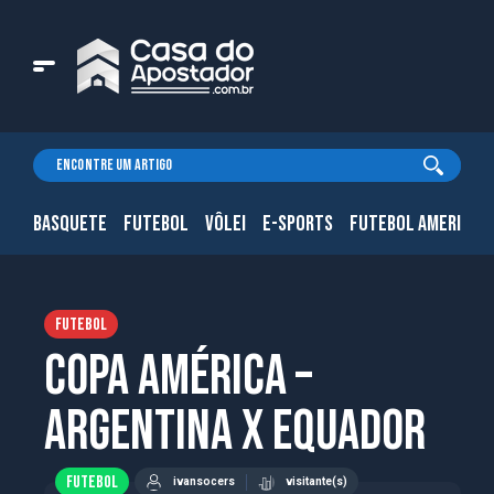
BASQUETE
FUTEBOL
VÔLEI
E-SPORTS
FUTEBOL AMERICAN
FUTEBOL
Copa América –
Argentina x Equador
FUTEBOL
ivansocers
visitante(s)