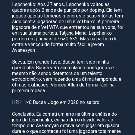
Lepchenko: Aos 37 anos, Lepchenko voltou as
quadras após 2 anos de punição por doping. Ela tem
jogado apenas torneios menores e suas vitórias tem
sido contra jogadoras de um nível baixo. A primeira
jogadora de nível WTA que enfrentou na sua volta, foi
em sua última partida, Tatjana Maria. Lepchenko
perdeu em parciais de 6×0 6×2. Mas na partida de
estreia venceu de forma muito fácil a jovem
Avanesyan
Bucsa: Em grande fase, Bucsa tem sido minha
queridinha. Bucsa vem acumulando bons jogos e
mesmo não sendo detentora de um talento
extraordinário, vem fazendo uma ótima temporada e
ótimas exibições. Venceu Allen de forma fácil na
primeira rodada
H2H: 1×0 Bucsa. Jogo em 2020 no saibro
Conclusão: Eu cometi um erro na última análise do
jogo de Lepchenko, eu não dei o devido valor ao
tempo que Avanesyan estava sem jogar em quadra
dura e o que aconteceu foi uma jogadora totalmente