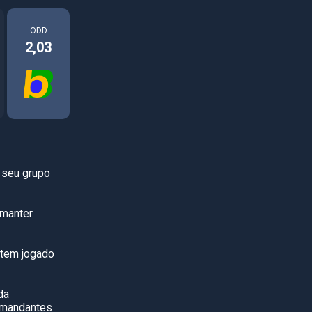
ODD
2,03
o seu grupo
 manter
 tem jogado
da
s mandantes