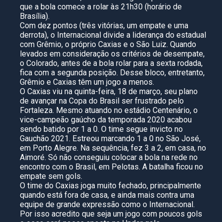
que a bola comece a rolar às 21h30 (horário de
Brasília).
Com dez pontos (três vitórias, um empate e uma
derrota), o Internacional divide a liderança do estadual
com Grêmio, o próprio Caxias e o São Luiz. Quando
levados em consideração os critérios de desempate,
o Colorado, antes de a bola rolar para a sexta rodada,
fica com a segunda posição. Desse bloco, entretanto,
Grêmio e Caxias têm um jogo a menos.
O Caxias viu na quinta-feira, 18 de março, seu plano
de avançar na Copa do Brasil ser frustrado pelo
Fortaleza. Mesmo atuando no estádio Centenário, o
vice-campeão gaúcho da temporada 2020 acabou
sendo batido por 1 a 0. O time segue invicto no
Gauchão 2021. Estreou marcando 1 a 0 no São José,
em Porto Alegre. Na sequência, fez 3 a 2, em casa, no
Aimoré. Só não conseguiu colocar a bola na rede no
encontro com o Brasil, em Pelotas. A batalha ficou no
empate sem gols.
O time do Caxias joga muito fechado, principalmente
quando está fora de casa, e ainda mais contra uma
equipe de grande expressão como o Internacional.
Por isso acredito que seja um jogo com poucos gols