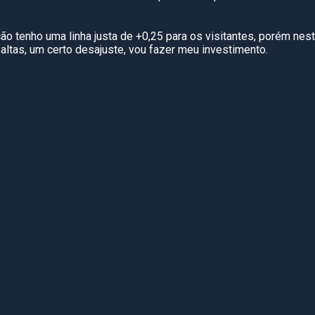
ção tenho uma linha justa de +0,25 para os visitantes, porém ne
ltas, um certo desajuste, vou fazer meu investimento.