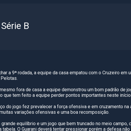
Série B
har a 9ª rodada, a equipe da casa empatou com o Cruzeiro em 
 Pelotas.
da, mesmo fora de casa a equipe demonstrou um bom padrão de j
 que tem feito a equipe perder pontos importantes neste início
 do jogo fez prevalecer a força ofensiva e em cruzamento na 
muitas variações ofensivas e uma boa recomposição.
um grande equilíbrio e um jogo que bem truncado no meio campo,
a tabela. O Guarani deverá tentar pressionar porém a defesa não