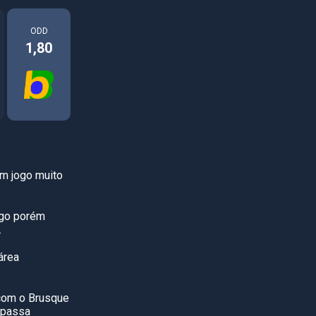
ODD
1,80
um jogo muito
ogo porém
.
área
 com o Brusque
 passa