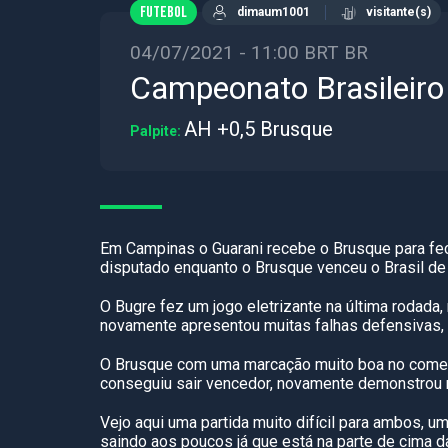
FUTEBOL
dimaum1001
visitante(s)
04/07/2021 - 11:00 BRT BR
Campeonato Brasileiro 
AH +0,5 Brusque
Palpite:
Em Campinas o Guarani recebe o Brusque para fec
disputado enquanto o Brusque venceu o Brasil de
O Bugre fez um jogo eletrizante na última roda
novamente apresentou muitas falhas defensivas, o
O Brusque com uma marcação muito boa no começo
conseguiu sair vencedor, novamente demonstrou 
Vejo aqui uma partida muito difícil para ambos, 
saindo aos poucos já que está na parte de cima d