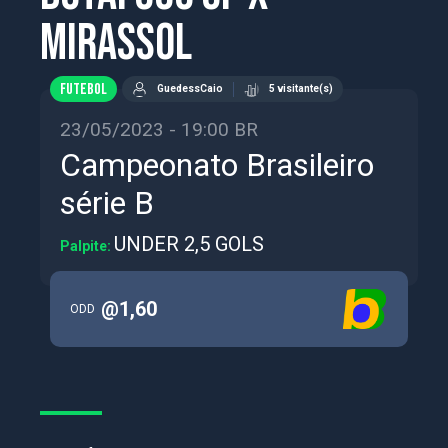
MIRASSOL
FUTEBOL
GuedessCaio
5 visitante(s)
23/05/2023 - 19:00 BR
Campeonato Brasileiro
série B
UNDER 2,5 GOLS
Palpite:
@1,60
ODD