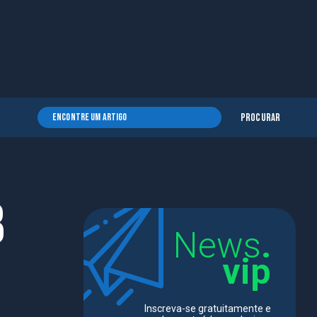
Procurar
B
News
.
vip
Inscreva-se gratuitamente e