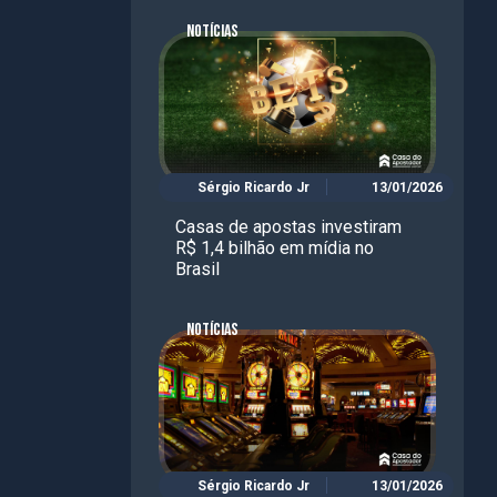
NOTÍCIAS
Sérgio Ricardo Jr
13/01/2026
Casas de apostas investiram
R$ 1,4 bilhão em mídia no
Brasil
NOTÍCIAS
Sérgio Ricardo Jr
13/01/2026