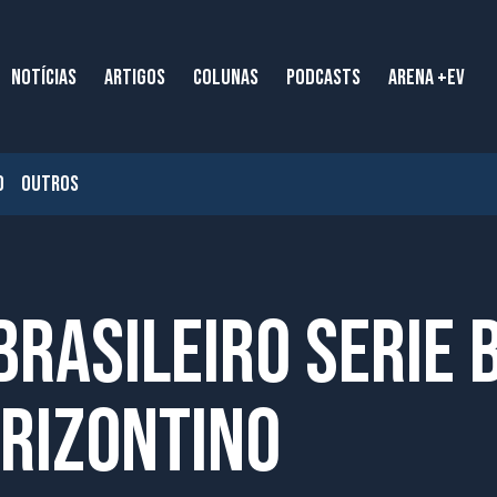
NOTÍCIAS
ARTIGOS
COLUNAS
PODCASTS
ARENA +EV
O
OUTROS
rasileiro Serie 
orizontino