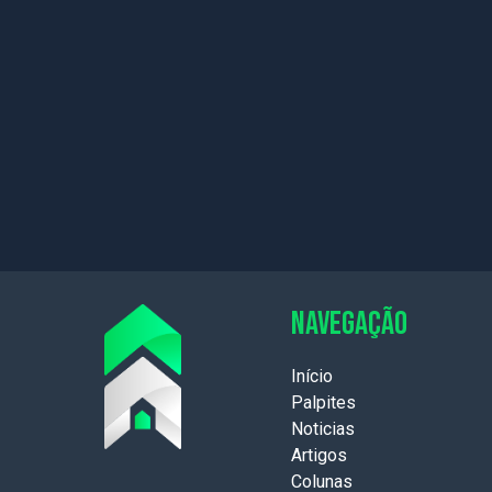
NAVEGAÇÃO
Início
Palpites
Noticias
Artigos
Colunas