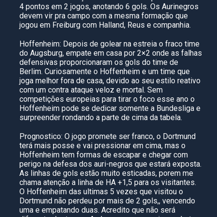
4 pontos em 2 jogos, anotando 6 gols. Os Aurinegros
devem vir pra campo com a mesma formação que
jogou em Freiburg com Halland, Reus e companhia.
Hoffenheim: Depois de golear na estreia o fraco time
do Augsburg, empate em casa por 2×2 onde as falhas
defensivas proporcionaram os gols do time de
Berlim. Curiosamente o Hoffenheim e um time que
joga melhor fora de casa, devido ao seu estilo reativo
com um contra ataque veloz e mortal. Sem
competições europeias para tirar o foco esse ano o
Hoffenheim pode se dedicar somente a Bundesliga e
surpreender rondando a parte de cima da tabela.
Prognostico: O jogo promete ser franco, o Dortmund
terá mais posse e vai pressionar em cima, mas o
Hoffenheim tem formas de escapar e chegar com
perigo na defesa dos auri-negros que estará exposta.
As linhas de gols estão muito esticadas, porem me
chama atenção a linha de HA +1,5 para os visitantes.
O Hoffenheim das ultimas 5 vezes que visitou o
Dortmund não perdeu por mais de 2 gols,, vencendo
uma e empatando duas. Acredito que não será