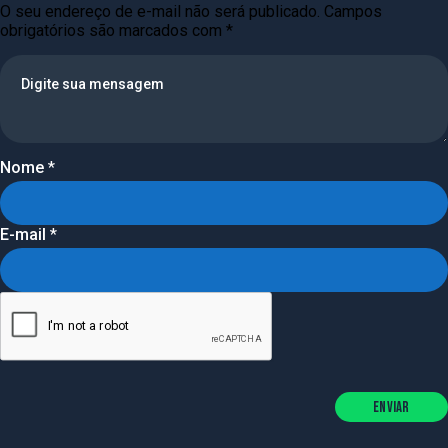
O seu endereço de e-mail não será publicado.
Campos
obrigatórios são marcados com
*
Nome
*
E-mail
*
Enviar