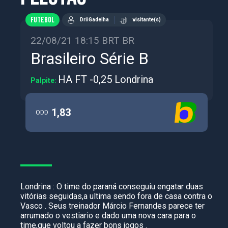
FUTEBOL
DriiGadelha
visitante(s)
22/08/21 18:15 BRT BR
Brasileiro Série B
HA FT -0,25 Londrina
Palpite:
1,83
ODD
Londrina : O time do paraná conseguiu engatar duas
vitórias seguidas,a ultima sendo fora de casa contra o
Vasco . Seus treinador Márcio Fernandes parece ter
arrumado o vestiario e dado uma nova cara para o
time,que voltou a fazer bons jogos .