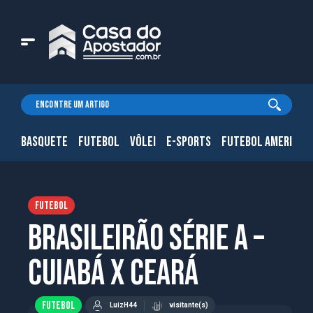
BASQUETE
FUTEBOL
VÔLEI
E-SPORTS
FUTEBOL AMERICAN
FUTEBOL
Brasileirão Série A –
Cuiabá x Ceará
FUTEBOL
LuizH44
visitante(s)