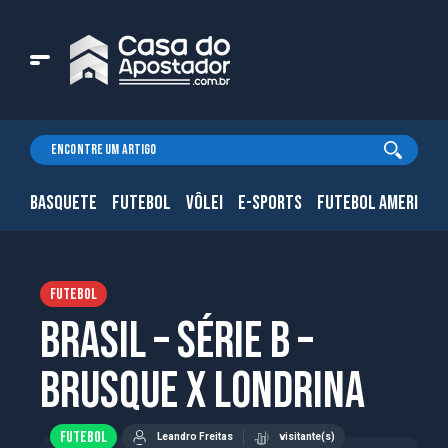
BASQUETE
FUTEBOL
VÔLEI
E-SPORTS
FUTEBOL AMERICAN
FUTEBOL
Brasil – Série B –
Brusque x Londrina
FUTEBOL
Leandro Freitas
visitante(s)