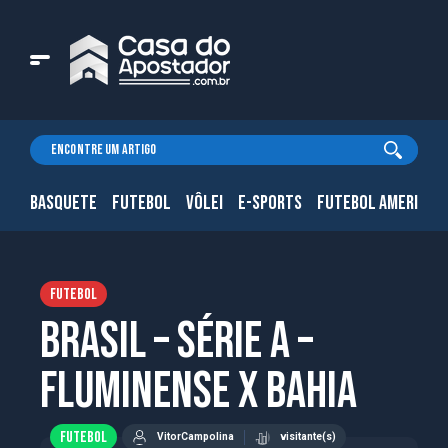
BASQUETE
FUTEBOL
VÔLEI
E-SPORTS
FUTEBOL AMERICAN
FUTEBOL
Brasil – Série A –
Fluminense x Bahia
FUTEBOL
VitorCampolina
visitante(s)