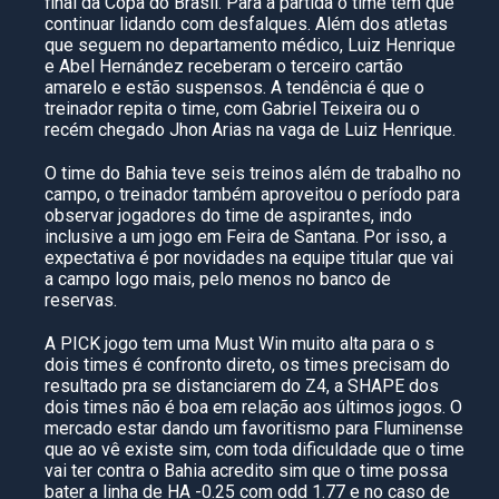
final da Copa do Brasil. Para a partida o time tem que
continuar lidando com desfalques. Além dos atletas
que seguem no departamento médico, Luiz Henrique
e Abel Hernández receberam o terceiro cartão
amarelo e estão suspensos. A tendência é que o
treinador repita o time, com Gabriel Teixeira ou o
recém chegado Jhon Arias na vaga de Luiz Henrique.
O time do Bahia teve seis treinos além de trabalho no
campo, o treinador também aproveitou o período para
observar jogadores do time de aspirantes, indo
inclusive a um jogo em Feira de Santana. Por isso, a
expectativa é por novidades na equipe titular que vai
a campo logo mais, pelo menos no banco de
reservas.
A PICK jogo tem uma Must Win muito alta para o s
dois times é confronto direto, os times precisam do
resultado pra se distanciarem do Z4, a SHAPE dos
dois times não é boa em relação aos últimos jogos. O
mercado estar dando um favoritismo para Fluminense
que ao vê existe sim, com toda dificuldade que o time
vai ter contra o Bahia acredito sim que o time possa
bater a linha de HA -0.25 com odd 1.77 e no caso de