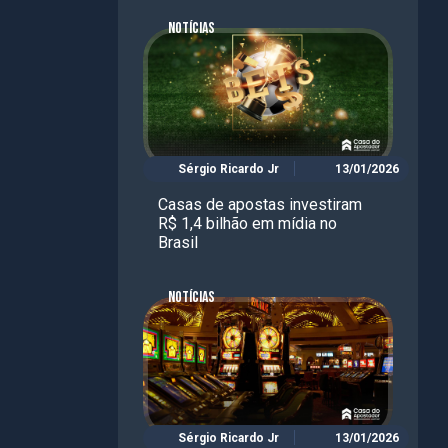
NOTÍCIAS
Sérgio Ricardo Jr
13/01/2026
Casas de apostas investiram
R$ 1,4 bilhão em mídia no
Brasil
NOTÍCIAS
Sérgio Ricardo Jr
13/01/2026