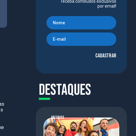
receba conteúdos exclusivos
por email!
Cadastrar
Destaques
as
os
ARTIGOS
me