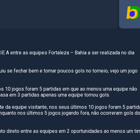
 A entre as equipes Fortaleza – Bahia a ser realizada no dia
iu se fechar bem e tomar poucos gols no torneio, vejo um jogo
mos 10 jogos foram 5 partidas em que ao menos uma equipe não
casa em 3 partidas apenas uma equipe tomou gols.
te da equipe visitante, nos seus últimos 10 jogos foram 5 partid
uanto nos últimos 5 jogos jogando fora, não ocorreram gols d
nto direto entre as equipes em 2 oportunidades ao menos um ti