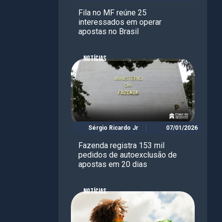
Fila no MF reúne 25
interessados em operar
apostas no Brasil
NOTÍCIAS
Sérgio Ricardo Jr
07/01/2026
Fazenda registra 153 mil
pedidos de autoexclusão de
apostas em 20 dias
NOTÍCIAS