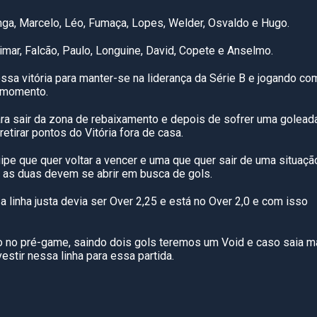
anga, Marcelo, Léo, Fumaça, Lopes, Welder, Osvaldo e Hugo.
imar, Falcão, Paulo, Longuine, David, Copete e Anselmo.
essa vitória para manter-se na liderança da Série B e jogando co
o momento.
ara sair da zona de rebaixamento e depois de sofrer uma golead
tirar pontos do Vitória fora de casa.
pe que quer voltar a vencer e uma que quer sair de uma situaçã
as duas devem se abrir em busca de gols.
 linha justa devia ser Over 2,25 e está no Over 2,0 e com isso
o no pré-game, saindo dois gols teremos um Void e caso saia m
stir nessa linha para essa partida.