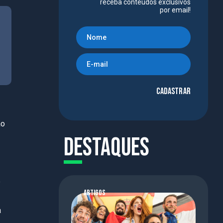
receba conteúdos exclusivos
por email!
Cadastrar
ão
Destaques
e
ARTIGOS
a