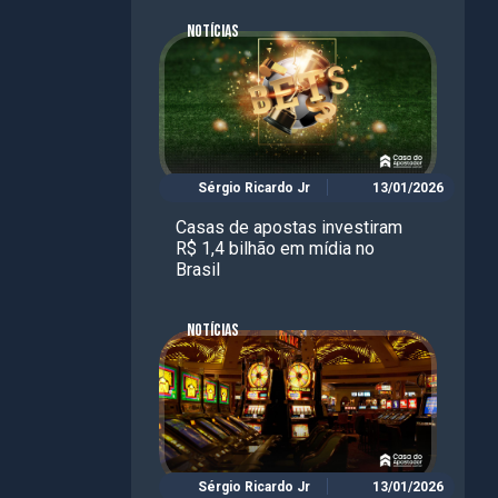
NOTÍCIAS
Sérgio Ricardo Jr
13/01/2026
Casas de apostas investiram
R$ 1,4 bilhão em mídia no
Brasil
NOTÍCIAS
Sérgio Ricardo Jr
13/01/2026