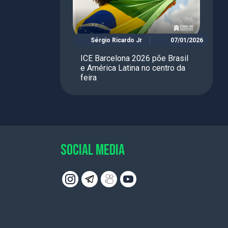
Sérgio Ricardo Jr
07/01/2026
ICE Barcelona 2026 põe Brasil
e América Latina no centro da
feira
SOCIAL MEDIA