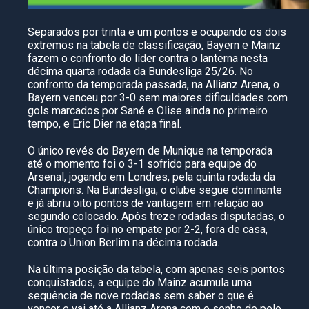
Separados por trinta e um pontos e ocupando os dois
extremos na tabela de classificação, Bayern e Mainz
fazem o confronto do líder contra o lanterna nesta
décima quarta rodada da Bundesliga 25/26. No
confronto da temporada passada, na Allianz Arena, o
Bayern venceu por 3-0 sem maiores dificuldades com
gols marcados por Sané e Olise ainda no primeiro
tempo, e Eric Dier na etapa final.
O único revés do Bayern de Munique na temporada
até o momento foi o 3-1 sofrido para equipe do
Arsenal, jogando em Londres, pela quinta rodada da
Champions. Na Bundesliga, o clube segue dominante
e já abriu oito pontos de vantagem em relação ao
segundo colocado. Após treze rodadas disputadas, o
único tropeço foi no empate por 2-2, fora de casa,
contra o Union Berlim na décima rodada.
Na última posição da tabela, com apenas seis pontos
conquistados, a equipe do Mainz acumula uma
sequência de nove rodadas sem saber o que é
vencer e vai até a Allianz Arena com o sonho de pelo