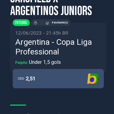
Argentinos Juniors
FUTEBOL
4 visitante(s)
12/06/2023 - 21:45h BR
Argentina - Copa Liga
Professional
Under 1,5 gols
Palpite:
2,51
ODD