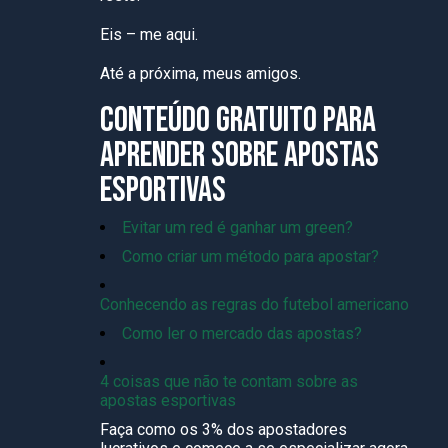
Eis – me aqui.
Até a próxima, meus amigos.
CONTEÚDO GRATUITO PARA
APRENDER SOBRE APOSTAS
ESPORTIVAS
Evitar um red é ganhar um green?
Como criar um método para apostar?
Conhecendo as regras do futebol americano
Como ler o mercado das apostas?
4 coisas que não te contam sobre as
apostas esportivas
Faça como os 3% dos apostadores