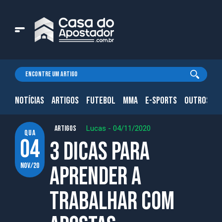
NOTÍCIAS
ARTIGOS
FUTEBOL
MMA
E-SPORTS
OUTROS.
ARTIGOS
Lucas
-
04/11/2020
qua
04
3 Dicas para
nov/20
Aprender a
Trabalhar com