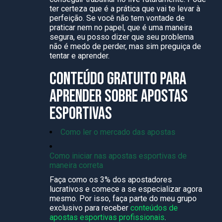
ter certeza que é a prática que vai te levar à
perfeição. Se você não tem vontade de
praticar nem no papel, que é uma maneira
segura, eu posso dizer que seu problema
não é medo de perder, mas sim preguiça de
tentar e aprender.
CONTEÚDO GRATUITO PARA
APRENDER SOBRE APOSTAS
ESPORTIVAS
Como ler o mercado das apostas
Como iniciar nas apostas esportivas de
maneira correta
Faça como os 3% dos apostadores
lucrativos e comece a se especializar agora
mesmo. Por isso, faça parte do meu grupo
exclusivo para receber
conteúdos de
apostas esportivas profissionais
.