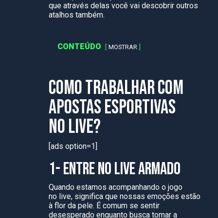
que através delas você vai descobrir outros
atalhos também.
CONTEÚDO
MOSTRAR
COMO TRABALHAR COM
APOSTAS ESPORTIVAS
NO
LIVE
?
[ads option=1]
1- ENTRE NO LIVE ARMADO
Quando estamos acompanhando o jogo
no
live
, significa que nossas emoções estão
à flor da pele. É comum se sentir
desesperado enquanto busca tomar a