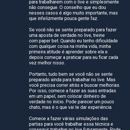
para trabalharem com o
live
e simplesmente
não consegue. O conselho que eu dou
nesses casos é algo muito importante, mas
que infelizmente pouca gente faz.
Se você não se sente preparado para fazer
uma aposta de verdade no
live
, treine
com
paper
bet
. Quando eu tenho dificuldade
com qualquer coisa na minha vida, minha
primeira atitude é aprender sobre ela e
depois começar a praticar para eu ficar cada
vez melhor nisso.
Portanto, tudo bem se você não se sente
preparado ainda para trabalhar no
live
. Mas
você precisa correr atrás e buscar melhorias.
Por isso, comece a fazer as suas entradas
em um papel, sem colocar dinheiro de
verdade no início. Pode parecer um pouco
chato, mas é o que vai te dar experiência.
Comece a fazer várias simulações das
partias para você trabalhar essa técnica e
conseguir trabalhar no
live
futuramente. Pode