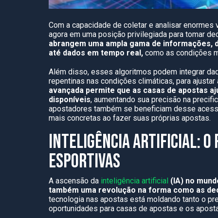
Com a capacidade de coletar e analisar enormes 
agora em uma posição privilegiada para tomar de
abrangem uma ampla gama de informações, de
até dados em tempo real,
como as condições me
Além disso, esses algoritmos podem integrar da
repentinas nas condições climáticas, para ajustar
avançada permite que as casas de apostas a
disponíveis
, aumentando sua precisão na precifi
apostadores também se beneficiam desse acesso
mais concretas ao fazer suas próprias apostas.
INTELIGÊNCIA ARTIFICIAL: O
ESPORTIVAS
A ascensão da
inteligência artificial
(IA) no mund
também uma revolução na forma como as de
tecnologia nas apostas está moldando tanto o pre
oportunidades para casas de apostas e os apost