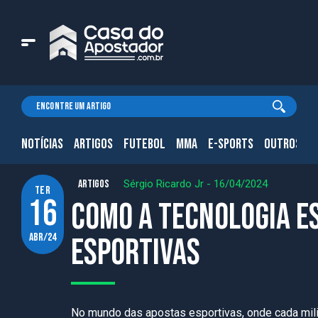
NOTÍCIAS
ARTIGOS
FUTEBOL
MMA
E-SPORTS
OUTROS.
ARTIGOS
Sérgio Ricardo Jr
-
16/04/2024
ter
16
Como a tecnologia e
abr/24
esportivas
No mundo das apostas esportivas, onde cada mil