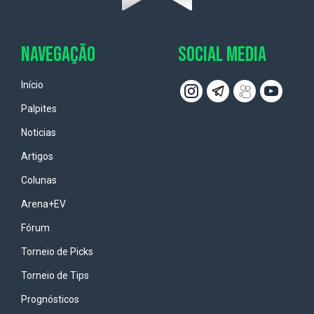
NAVEGAÇÃO
SOCIAL MEDIA
Início
Palpites
Noticias
Artigos
Colunas
Arena+EV
Fórum
Torneio de Picks
Torneio de Tips
Prognósticos