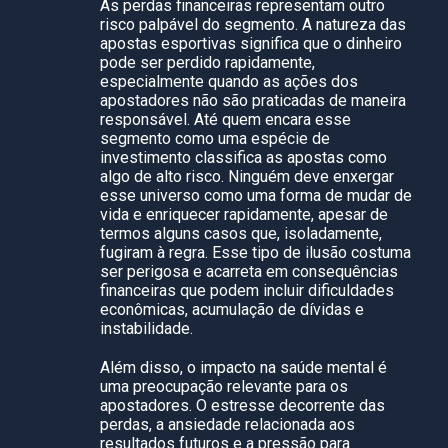
As perdas financeiras representam outro
risco palpável do segmento. A natureza das
apostas esportivas significa que o dinheiro
pode ser perdido rapidamente,
especialmente quando as ações dos
apostadores não são praticadas de maneira
responsável. Até quem encara esse
segmento como uma espécie de
investimento classifica as apostas como
algo de alto risco. Ninguém deve enxergar
esse universo como uma forma de mudar de
vida e enriquecer rapidamente, apesar de
termos alguns casos que, isoladamente,
fugiram à regra. Esse tipo de ilusão costuma
ser perigosa e acarreta em consequências
financeiras que podem incluir dificuldades
econômicas, acumulação de dívidas e
instabilidade.
Além disso, o impacto na saúde mental é
uma preocupação relevante para os
apostadores. O estresse decorrente das
perdas, a ansiedade relacionada aos
resultados futuros e a pressão para