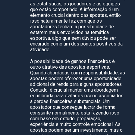
as estatísticas, os jogadores e as equipes
que estão competindo. A informação é um
elemento crucial dentro das apostas, então
isso naturalmente faz com que os
apostadores tenham a possibilidade de
estarem mais envolvidos na temática
esportiva, algo que sem dúvida pode ser
encarado como um dos pontos positivos da
atividade.
A possibilidade de ganhos financeiros é
outro atrativo das apostas esportivas.
Quando abordadas com responsabilidade, as
apostas podem oferecer uma oportunidade
adicional de renda para alguns apostadores.
Contudo, é crucial manter uma abordagem
equilibrada para evitar os riscos associados
a perdas financeiras substanciais. Um
apostador que consegue lucrar de forma
constante normalmente está fazendo isso
com base em estudo, preparação,
experiência e muito controle emocional. As
apostas podem ser um investimento, mas o