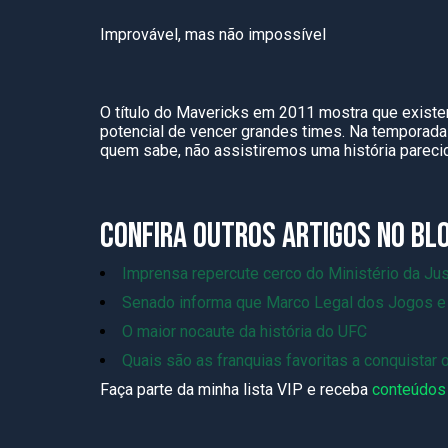
Improvável, mas não impossível
O título do Mavericks em 2011 mostra que exist
potencial de vencer grandes times. Na temporada
quem sabe, não assistiremos uma história pareci
CONFIRA OUTROS ARTIGOS NO BL
Imprensa repercute cerco do Ministério da Jus
Senado informa que Marco Legal dos Jogos e 
O maior nocaute da história do UFC
Quais são as franquias favoritas a conquistar
Faça parte da minha lista VIP e receba
conteúdos