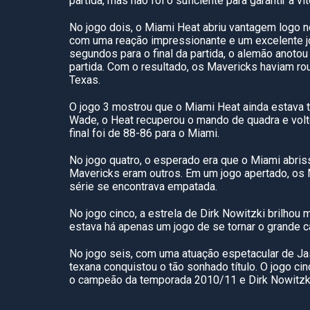
partida, mas não foi o suficiente para garantir a v
No jogo dois, o Miami Heat abriu vantagem logo no
com uma reação impressionante e um excelente jo
segundos para o final da partida, o alemão anotou 
partida. Com o resultado, os Mavericks haviam ro
Texas.
O jogo 3 mostrou que o Miami Heat ainda estava 
Wade, o Heat recuperou o mando de quadra e voltou
final foi de 88-86 para o Miami.
No jogo quatro, o esperado era que o Miami abris
Mavericks eram outros. Em um jogo apertado, os 
série se encontrava empatada.
No jogo cinco, a estrela de Dirk Nowitzki brilhou
estava há apenas um jogo de se tornar o grande
No jogo seis, com uma atuação espetacular de Jas
texana conquistou o tão sonhado título. O jogo ci
o campeão da temporada 2010/11 e Dirk Nowitzki