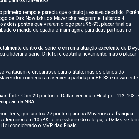
itória para os Mavericks.
 primeiro tempo e parecia que o título já estava decidido. Poré
go de Dirk Nowitzki, os Mavericks reagiram e, faltando 4
os dois pontos que viraram o jogo para 95-93, placar final da
ubado o mando de quadra e iriam agora para duas partidas no
totalmente dentro da série, e em uma atuação excelente de Dwy
 a liderar a série. Dirk foi o cestinha novamente, mas o placar
se vantagem e disparasse para o título, mas os planos do
Mavericks conseguiram vencer a partida por 86-83 e novamente
 mais forte. Com 29 pontos, o Dallas venceu o Heat por 112-103 e
 campeão da NBA.
on Terry, que anotou 27 pontos para os Mavericks, a franquia
nco terminou em 105-95, e no estouro do relógio, o Dallas se tor
 foi considerado o MVP das Finais.