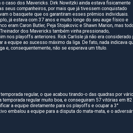
 o caso dos Mavericks. Dirk Nowitzki ainda estava fisicamente
as seus companheiros, por mais que já tivessem conquistado
cavam o basquete que os garantiram esses prêmios individuais.
plo, já estava com 37 anos e muito longe do seu auge físico e
nco eram Caron Butler, Peja Stojakovic e Shawn Marion, mas tod
 Treinador dos Mavericks também vinha pressionado,
 nos playoffs anteriores. Rick Carlisle já não era considerado 
r a equipe ao sucesso máximo da liga. De fato, nada indicava q
iga e, consequentemente, não se esperava um título.
 temporada regular, o que acabou tirando-o das quadras por vári
 temporada regular muito boa, e conseguiram 57 vitórias em 82
ificar a equipe diretamente para os playoffs e ocupar a 3°
tivo embalou a equipe para a disputa do mata-mata, e o adversár