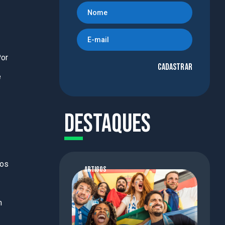
Por
Cadastrar
e
Destaques
los
ARTIGOS
m