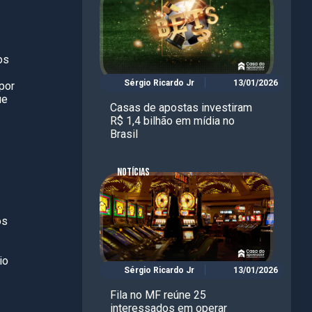
os
Sérgio Ricardo Jr
13/01/2026
por
ue
Casas de apostas investiram
R$ 1,4 bilhão em mídia no
Brasil
NOTÍCIAS
os
io
Sérgio Ricardo Jr
13/01/2026
Fila no MF reúne 25
interessados em operar