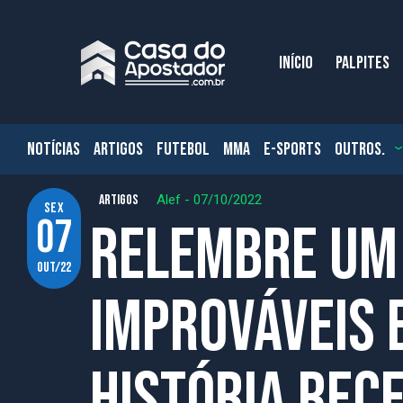
INÍCIO
PALPITES
NOTÍCIAS
ARTIGOS
FUTEBOL
MMA
E-SPORTS
OUTROS.
ARTIGOS
Alef
-
07/10/2022
sex
07
Relembre um 
out/22
improváveis 
história rec