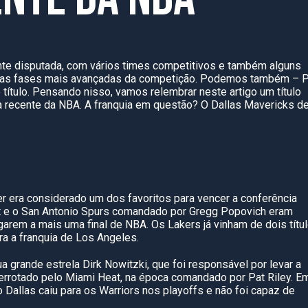
e disputada, com vários times competitivos e também alguns
 as fases mais avançadas da competição. Podemos também – 
 título. Pensando nisso, vamos relembrar neste artigo um título
ia recente da NBA. A franquia em questão? O Dallas Mavericks d
 era considerado um dos favoritos para vencer a conferência
t e o San Antonio Spurs comandado por Gregg Popovich eram
rem a mais uma final de NBA. Os Lakers já vinham de dois títu
a a franquia de Los Angeles.
a grande estrela Dirk Nowitzki, que foi responsável por levar a
errotado pelo Miami Heat, na época comandado por Pat Riley. E
 Dallas caiu para os Warriors nos playoffs e não foi capaz de