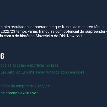
em sim resultados inesperados e que franquias menores têm o
 2022/23 temos várias franquias com potencial de surpreender 
da com a do histórico Mavericks de Dirk Nowitzki.
OG
tiça as apostas esportivas no Brasil
Lei Geral do Esporte serão votados após eleições
 o título da temporada 2022/23?
 de apostas exclusivos
.