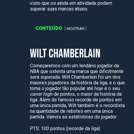
visto que os ainda em atividade podem
superar suas marcas atuais.
CONTEÚDO
MOSTRAR
WILT CHAMBERLAIN
Começaremos com um lendário jogador da
NBA que ostenta uma marca que dificilmente
será superada. Wilt Chamberlain foi um dos
maiores jogadores da história da liga, e o que
torna o jogador tão popular até hoje é o seu
carrer high
de pontos, o maior da história da
liga. Além do famoso recorde de pontos em
uma única partida, Wilt também é o recordista
na quantidade de rebotes em uma única
partida. Vamos as estatísticas do jogador:
PTS: 100 pontos (recorde da liga)