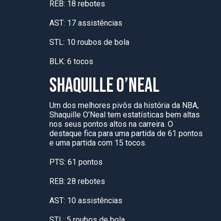
REB: 18 rebotes
AST: 17 assistências
STL: 10 roubos de bola
BLK: 6 tocos
SHAQUILLE O’NEAL
Um dos melhores pivôs da história da NBA,
Shaquille O’Neal tem estatísticas bem altas
nos seus pontos altos na carreira. O
destaque fica para uma partida de 61 pontos
e uma partida com 15 tocos.
PTS: 61 pontos
REB: 28 rebotes
AST: 10 assistências
STL: 5 roubos de bola