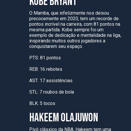
KOBE BRYANT
O Mamba, que infelizmente nos deixou
precocemente em 2020, tem um recorde de
pontos incrível na carreira, com 81 pontos na
mesma partida. Kobe sempre foi um
exemplo de dedicação e mentalidade na liga,
inspirando muitos outros jogadores a
conquistarem seu espaço.
PTS: 81 pontos
REB: 16 rebotes
AST: 17 assistências
STL: 7 roubos de bola
BLK: 5 tocos
HAKEEM OLAJUWON
Pivô clássico da NBA, Hakeem tem uma