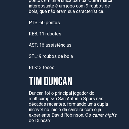
pontos em uma única partida. Outra marca
interessante é um jogo com 9 roubos de
bola, que não eram sua característica.
PTS: 60 pontos
REB: 11 rebotes
AST: 16 assistências
STL: 9 roubos de bola
BLK: 3 tocos
TIM DUNCAN
Duncan foi o principal jogador do
multicampeão San Antonio Spurs nas
décadas recentes, formando uma dupla
incrível no início da carreira com o já
experiente David Robinson. Os
carrer high’s
de Duncan: