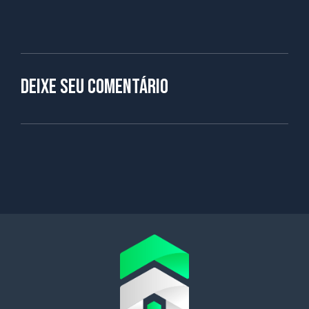
Deixe seu comentário