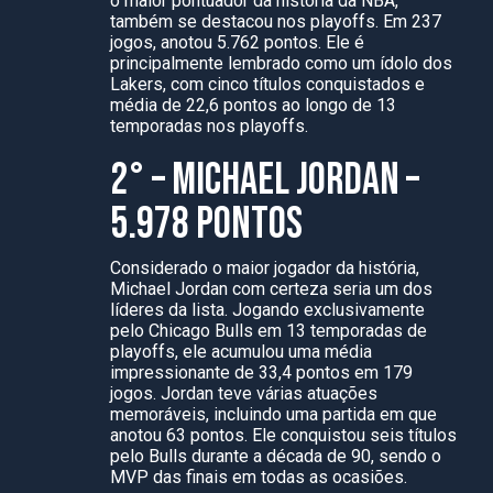
o maior pontuador da história da NBA,
também se destacou nos playoffs. Em 237
jogos, anotou 5.762 pontos. Ele é
principalmente lembrado como um ídolo dos
Lakers, com cinco títulos conquistados e
média de 22,6 pontos ao longo de 13
temporadas nos playoffs.
2° – MICHAEL JORDAN –
5.978 PONTOS
Considerado o maior jogador da história,
Michael Jordan com certeza seria um dos
líderes da lista. Jogando exclusivamente
pelo Chicago Bulls em 13 temporadas de
playoffs, ele acumulou uma média
impressionante de 33,4 pontos em 179
jogos. Jordan teve várias atuações
memoráveis, incluindo uma partida em que
anotou 63 pontos. Ele conquistou seis títulos
pelo Bulls durante a década de 90, sendo o
MVP das finais em todas as ocasiões.