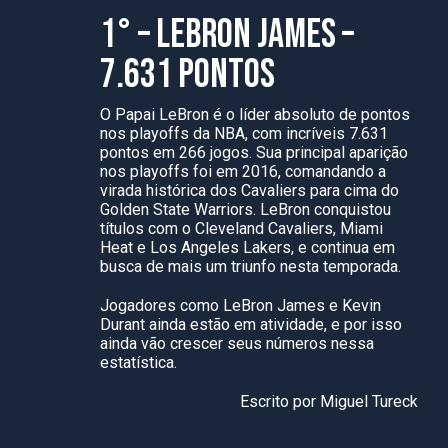
1° – LEBRON JAMES –
7.631 PONTOS
O Papai LeBron é o líder absoluto de pontos
nos playoffs da NBA, com incríveis 7.631
pontos em 266 jogos. Sua principal aparição
nos playoffs foi em 2016, comandando a
virada histórica dos Cavaliers para cima do
Golden State Warriors. LeBron conquistou
títulos com o Cleveland Cavaliers, Miami
Heat e Los Angeles Lakers, e continua em
busca de mais um triunfo nesta temporada.
Jogadores como LeBron James e Kevin
Durant ainda estão em atividade, e por isso
ainda vão crescer seus números nessa
estatística.
Escrito por Miguel Tureck