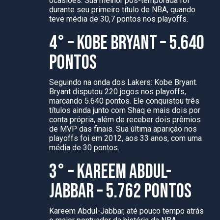
ocasiões. Sua melhor pós-temporada foi
durante seu primeiro título de NBA, quando
teve média de 30,7 pontos nos playoffs.
4° – KOBE BRYANT – 5.640
PONTOS
Seguindo na onda dos Lakers: Kobe Bryant.
Bryant disputou 220 jogos nos playoffs,
marcando 5.640 pontos. Ele conquistou três
títulos ainda junto com Shaq e mais dois por
conta própria, além de receber dois prêmios
de MVP das finais. Sua última aparição nos
playoffs foi em 2012, aos 33 anos, com uma
média de 30 pontos.
3° – KAREEM ABDUL-
JABBAR – 5.762 PONTOS
Kareem Abdul-Jabbar, até pouco tempo atrás