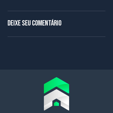
Deixe seu comentário