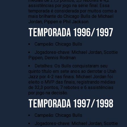
médias de 27,3 pontos, 5,3 rebotes e 4,2
assistências por jogo na série final. Essa
temporada é considerada por muitos como a
mais brilhante do Chicago Bulls de Michael
Jordan, Pippen e Phil Jackson.
TEMPORADA 1996/1997
Campeão: Chicago Bulls
Jogadores-chave: Michael Jordan, Scottie
Pippen, Dennis Rodman
Detalhes: Os Bulls conquistaram seu
quinto título em sete anos ao derrotar o Utah
Jazz por 4-2 nas finais. Michael Jordan foi
eleito o MVP das finais, registrando médias
de 32,3 pontos, 7 rebotes e 6 assistências
por jogo na decisão.
TEMPORADA 1997/1998
Campeão: Chicago Bulls
Jogadores-chave: Michael Jordan, Scottie