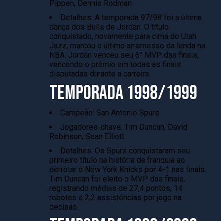
Pippen, Dennis Rodman
Detalhes: A temporada 97/98 foi a última
dança dos Bulls de Jordan. O título
conquistado, novamente para cima do Utah
Jazz, marcou o último arremesso da lenda na
NBA. Jordan venceu seu 6° MVP das finais,
vencendo o prêmio em todas as finais
disputadas durante a carreira.
TEMPORADA 1998/1999
Campeão: San Antonio Spurs
Jogadores-chave: Tim Duncan, David
Robinson, Sean Elliott
Detalhes: Os Spurs conquistaram seu
primeiro título na história da franquia ao
derrotar o New York Knicks por 4-1 nas finais.
Tim Duncan foi eleito o MVP das finais,
registrando médias de 27,4 pontos, 14
rebotes e 2,2 assistências por jogo na
decisão.