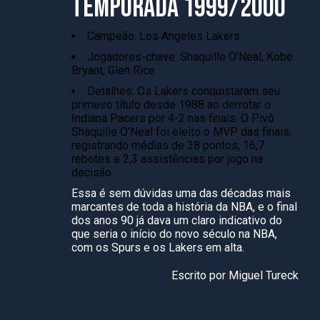
TEMPORADA 1999/2000
Campeão: Los Angeles Lakers
Jogadores-chave: Shaquille O’Neal, Kobe
Bryant, Glen Rice
Detalhes: Os Lakers conquistaram seu
primeiro título desde 1988 ao derrotar o
Indiana Pacers por 4-2 nas finais. O Pivô
Shaquille O’Neal foi eleito o MVP das finais,
registrando médias de 38 pontos, 16,7
rebotes e 2,3 assistências por jogo na
decisão.
Essa é sem dúvidas uma das décadas mais
marcantes de toda a história da NBA, e o final
dos anos 90 já dava um claro indicativo do
que seria o início do novo século na NBA,
com os Spurs e os Lakers em alta.
Escrito por Miguel Tureck