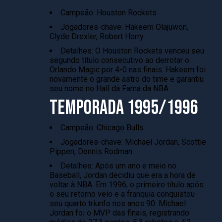
Campeão: Houston Rockets
Jogadores-chave: Hakeem Olajuwon,
Clyde Drexler, Robert Horry
Detalhes: O Houston Rockets venceu seu
segundo título consecutivo ao derrotar o
Orlando Magic por 4-0 nas finais. Hakeem foi
novamente o grande astro do time e garantiu
seu nome no Hall da Fama da NBA.
TEMPORADA 1995/1996
Campeão: Chicago Bulls
Jogadores-chave: Michael Jordan, Scottie
Pippen, Dennis Rodman
Detalhes: Após um ano e meio no
Baseball, Jordan decidiu que era a hora de
voltar à NBA. Em 1996, o primeiro título após
o seu retorno veio e a franquia conquistou
seu quarto triunfo nos anos 90. Michael
Jordan foi o MVP das finais, registrando