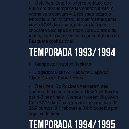
Detalhes: Este foi o terceiro título dos
Bulls em três temporadas consecutivas. A
vitória veio com um 4-2 aplicado sobre o
Phoenix Suns. Michael Jordan foi mais uma
vez o MVP das finais, mas um anúncio
chocante veio após o título. Aos 30 anos de
idade, Jordan anunciou sua aposentadoria do
Basquete profissional.
TEMPORADA 1993/1994
Campeão: Houston Rockets
Jogadores-chave: Hakeem Olajuwon,
Clyde Drexler, Robert Horry
Detalhes: Os Rockets venceram seu
primeiro título ao derrotar o New York Knicks
por 4-3 nas finais. A lenda Hakeem Olajuwon
foi o MVP das finais, registrando médias de
26,9 pontos, 9,1 rebotes e 3,9 bloqueios por
jogo na decisão.
TEMPORADA 1994/1995