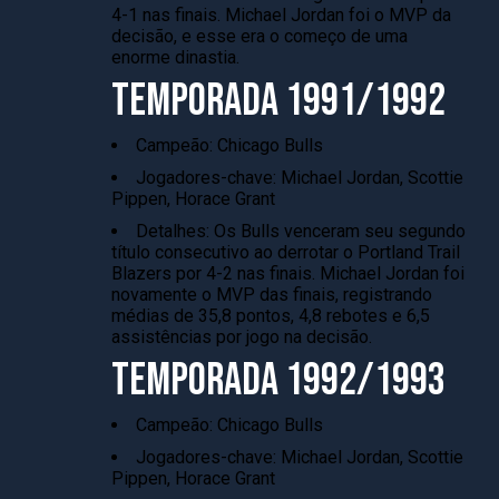
4-1 nas finais. Michael Jordan foi o MVP da
decisão, e esse era o começo de uma
enorme dinastia.
TEMPORADA 1991/1992
Campeão: Chicago Bulls
Jogadores-chave: Michael Jordan, Scottie
Pippen, Horace Grant
Detalhes: Os Bulls venceram seu segundo
título consecutivo ao derrotar o Portland Trail
Blazers por 4-2 nas finais. Michael Jordan foi
novamente o MVP das finais, registrando
médias de 35,8 pontos, 4,8 rebotes e 6,5
assistências por jogo na decisão.
TEMPORADA 1992/1993
Campeão: Chicago Bulls
Jogadores-chave: Michael Jordan, Scottie
Pippen, Horace Grant