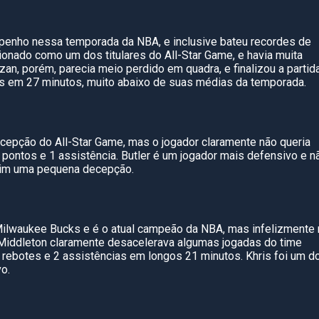
nho nessa temporada da NBA, e inclusive bateu recordes de
ionado como um dos titulares do All-Star Game, e havia muita
n, porém, parecia meio perdido em quadra, e finalizou a partid
es em 27 minutos, muito abaixo de suas médias da temporada.
ecepção do All-Star Game, mas o jogador claramente não queria
2 pontos e 1 assistência. Butler é um jogador mais defensivo e n
 sim uma pequena decepção.
Milwaukee Bucks e é o atual campeão da NBA, mas infelizmente
. Middleton claramente desacelerava algumas jogadas do time
 rebotes e 2 assistências em longos 21 minutos. Khris foi um d
vo.