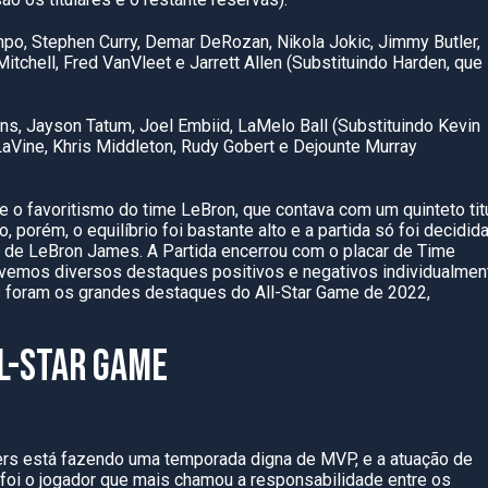
o, Stephen Curry, Demar DeRozan, Nikola Jokic, Jimmy Butler,
itchell, Fred VanVleet e Jarrett Allen (Substituindo Harden, que
ns, Jayson Tatum, Joel Embiid, LaMelo Ball (Substituindo Kevin
LaVine, Khris Middleton, Rudy Gobert e Dejounte Murray
 o favoritismo do time LeBron, que contava com um quinteto tit
 porém, o equilíbrio foi bastante alto e a partida só foi decidid
 de LeBron James. A Partida encerrou com o placar de Time
ivemos diversos destaques positivos e negativos individualmen
s foram os grandes destaques do All-Star Game de 2022,
LL-STAR GAME
ers está fazendo uma temporada digna de MVP, e a atuação de
d foi o jogador que mais chamou a responsabilidade entre os