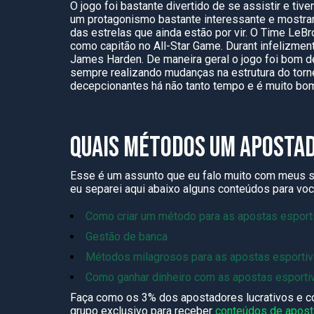
O jogo foi bastante divertido de se assistir e ti
um protagonismo bastante interessante e mostra
das estrelas que ainda estão por vir. O Time LeB
como capitão no All-Star Game. Durant infelizmen
James Harden. De maneira geral o jogo foi bom d
sempre realizando mudanças na estrutura do tor
decepcionantes há não tanto tempo e é muito bo
QUAIS MÉTODOS UM APOSTAD
Esse é um assunto que eu falo muito com meus seg
eu separei aqui abaixo alguns conteúdos para vo
Como criar um método para as apostas espor
Gestão de banca
Métodos milagrosos para as apostas esporti
Como ganhar dinheiro com as apostas esport
Faça como os 3% dos apostadores lucrativos e c
grupo exclusivo para receber
conteúdos de aposta