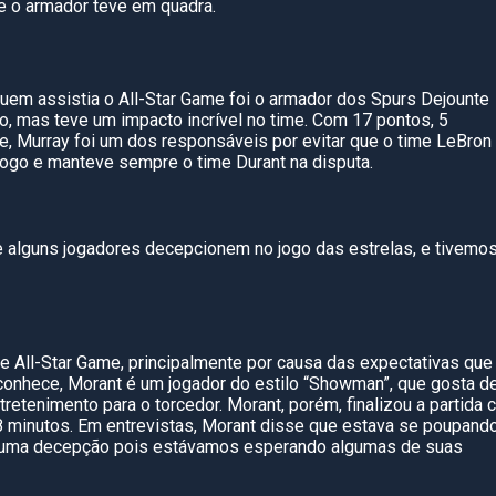
e o armador teve em quadra.
em assistia o All-Star Game foi o armador dos Spurs Dejounte
, mas teve um impacto incrível no time. Com 17 pontos, 5
e, Murray foi um dos responsáveis por evitar que o time LeBron
ogo e manteve sempre o time Durant na disputa.
 alguns jogadores decepcionem no jogo das estrelas, e tivemo
 All-Star Game, principalmente por causa das expectativas que
onhece, Morant é um jogador do estilo “Showman”, que gosta d
retenimento para o torcedor. Morant, porém, finalizou a partida
8 minutos. Em entrevistas, Morant disse que estava se poupand
er uma decepção pois estávamos esperando algumas de suas