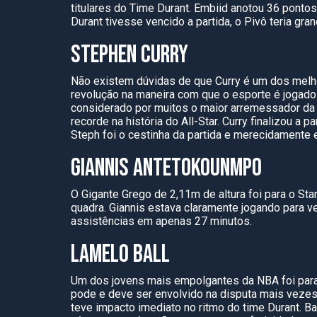
titulares do Time Durant. Embiid anotou 36 ponto
Durant tivesse vencido a partida, o Pivô teria g
STEPHEN CURRY
Não existem dúvidas de que Curry é um dos melh
revolução na maneira com que o esporte é jogado
considerado por muitos o maior arremessador da 
recorde na história do All-Star. Curry finalizou a
Steph foi o cestinha da partida e merecidamente e
GIANNIS ANTETOKOUNMPO
O Gigante Grego de 2,11m de altura foi para o St
quadra. Giannis estava claramente jogando para ve
assistências em apenas 27 minutos.
LAMELO BALL
Um dos jovens mais empolgantes da NBA foi para a
pode e deve ser envolvido na disputa mais vezes
teve impacto imediato no ritmo do time Durant. Bal