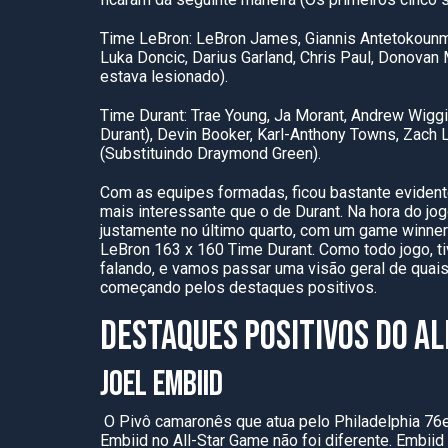
Time LeBron: LeBron James, Giannis Antetokounmp
Luka Doncic, Darius Garland, Chris Paul, Donovan M
estava lesionado).
Time Durant: Trae Young, Ja Morant, Andrew Wiggi
Durant), Devin Booker, Karl-Anthony Towns, Zach 
(Substituindo Draymond Green).
Com as equipes formadas, ficou bastante evidente
mais interessante que o de Durant. Na hora do jogo,
justamente no último quarto, com um game winner
LeBron 163 x 160 Time Durant. Como todo jogo, t
falando, e vamos passar uma visão geral de quai
começando pelos destaques positivos.
DESTAQUES POSITIVOS DO A
JOEL EMBIID
O Pivô camaronês que atua pelo Philadelphia 76
Embiid no All-Star Game não foi diferente. Embii