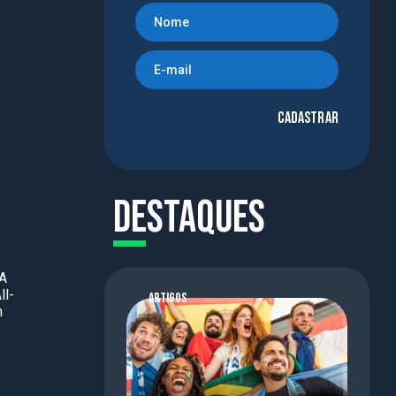
Cadastrar
Destaques
BA
ll-
ARTIGOS
m