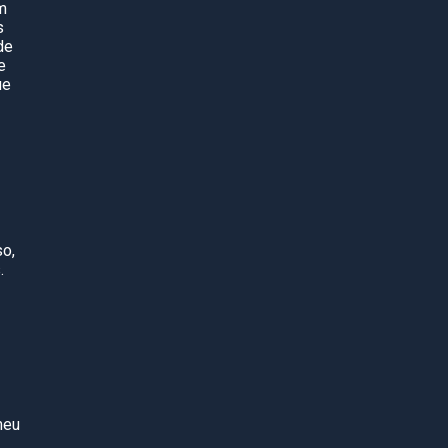
m
s
de
e
ue
so,
.
meu