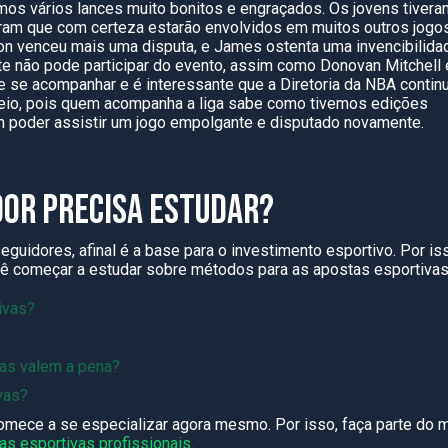
vemos vários lances muito bonitos e engraçados. Os jovens tivera
ram que com certeza estarão envolvidos em muitos outros jogo
ron venceu mais uma disputa, e James ostenta uma invencibilida
te não pode participar do evento, assim como Donovan Mitchell 
e se acompanhar e é interessante que a Diretoria da NBA contin
neio, pois quem acompanha a liga sabe como tivemos edições
m poder assistir um jogo empolgante e disputado novamente.
OR PRECISA ESTUDAR?
uidores, afinal é a base para o investimento esportivo. Por is
cê começar a estudar sobre métodos para as apostas esportivas
tivas?
vas valem a pena?
ivas?
omece a se especializar agora mesmo. Por isso, faça parte do 
s esportivas profissionais
.