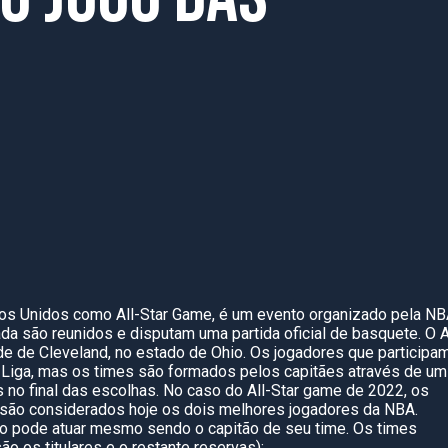
dos Unidos como All-Star Game, é um evento organizado pela N
 são reunidos e disputam uma partida oficial de basquete. O A
de de Cleveland, no estado de Ohio. Os jogadores que participa
a Liga, mas os times são formados pelos capitães através de um
 no final das escolhas. No caso do All-Star game de 2022, os
 são considerados hoje os dois melhores jogadores da NBA.
não pode atuar mesmo sendo o capitão de seu time. Os times
ão os titulares e o restante reservas):