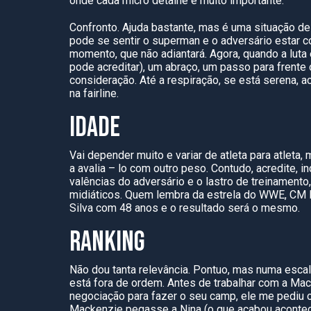
onde cada micro detalhe é muito importante.
Confronto. Ajuda bastante, mas é uma situação de d
pode se sentir o
superman
e o adversário estar 
momento, que não adiantará. Agora, quando a luta 
pode acreditar), um abraço, um passo para frente o
consideração. Até a respiração, se está serena, 
na
fairl
ine.
IDADE
Vai depender muito e variar de atleta para atlet
a avalia – lo com outro peso. Contudo, acredite
valências do adversário e o lastro de treinamento
midiáticos. Q
uem
lembra da
estrela do WWE, CM
Silva com 48 anos e o resultado será o mesmo.
RANKING
Não dou tanta relevância. Pontuo, mas numa escal
está fora de ordem. Antes de trabalhar com
a Mac
negociação para fazer o seu camp, ele me pediu op
Mackenzie pegasse a Nina (
o que acabou acontece