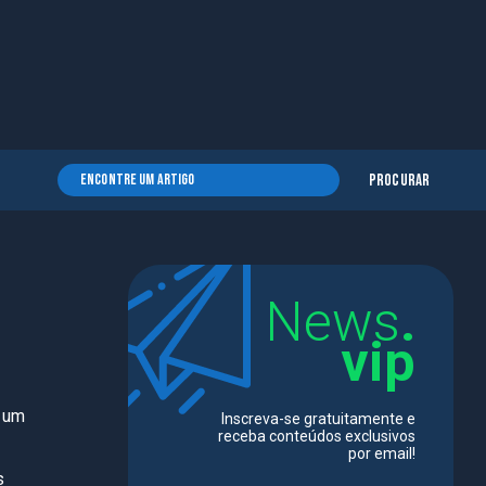
Procurar
News
.
vip
i um
Inscreva-se gratuitamente e
receba conteúdos exclusivos
por email!
s