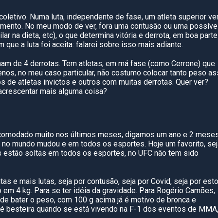
 coletivo. Numa luta, independente
de fase, um atleta superior v
 momento. No meu modo de ver, fora uma contusão ou uma possíve
lar na dieta,
etc
), o que determina vitória e derrota, em boa
parte
ue a luta foi aceita: falarei sobre isso mais adiante.
nham de
4
derrotas. Tem atletas, em má fase (como Cerrone) que
nos, no meu caso particular, não costumo colocar tanto peso a
 de atletas invictos e outros com muitas derrotas. Quer ver?
acrescentar mais al
guma coisa?
incomodado muito nos últimos meses, digamos um ano e
2
meses
no mundo mudou e em todos os esportes. Hoje um favorito, sej
s estão soltas em todos os esportes, no UFC não tem sido
tas e mais lutas, seja por contusão,
seja
por
Covid
, seja por est
 em 4 kg. Para se ter idéia da gravidade. Para Rogério Camões,
de bater o peso, com 100 g acima já é motivo de bronca e
 é besteira quand
o se está vivendo na F-1 dos eventos de MMA