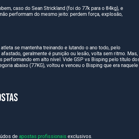
obem, caso do Sean Strickland (foi do 77k para o
84kg
), e
 não performam do mesmo jeito: perdem força, explosão,
 atleta se mantenha treinando e lutando o ano todo, pelo
afastado, geralmente é punição ou lesão, volta sem ritmo. Mas,
s p
erformando em alto nível. Vide GSP
vs
Bisping pelo título do
egoria abaixo (77KG), voltou e venceu o Bisping que era naquele
OSTAS
teúdos de
apostas profissionais
exclusivos.