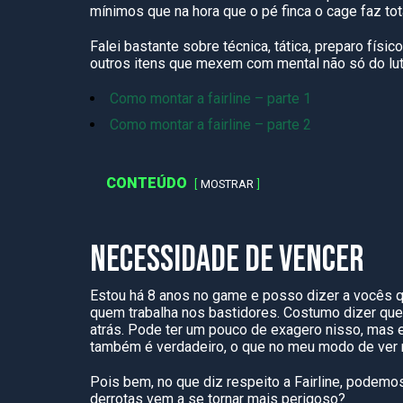
mínimos que na hora que o pé finca o
cage
faz tot
Falei bastante sobre técnica,
tática, preparo
físico
outros itens que mexem com mental não só do lut
Como montar a fairline – parte 1
Como montar a fairline – parte 2
CONTEÚDO
MOSTRAR
NECESSIDADE DE VENCER
Estou há
8
anos no game e posso dizer a vocês qu
quem trabalha
nos bastidores. Costumo dizer que 
atrás
. Pode ter um pouco de exagero nisso, mas e
também é verdadeiro, o que no meu modo de ver 
Pois bem, no que diz respeito
a
Fairline, podemos
derrotas vem a se tornar mais perigoso?