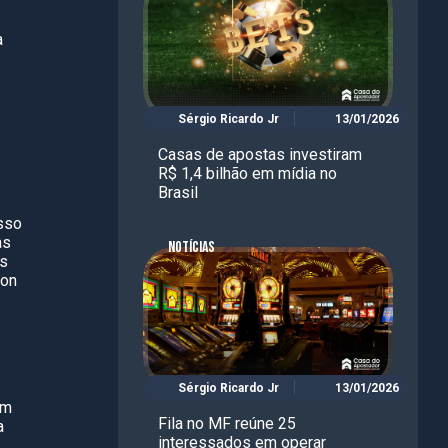
a
Sérgio Ricardo Jr
13/01/2026
Casas de apostas investiram
R$ 1,4 bilhão em mídia no
Brasil
sso
as
NOTÍCIAS
as
son
Sérgio Ricardo Jr
13/01/2026
em
Fila no MF reúne 25
a
interessados em operar