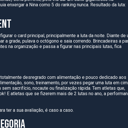
uia enxergar a Nina como
5
do ranking nunca. Resultado da luta:
EN
T
figurar o card principal, principalmente a luta da noite. Diante de
 a grade, pulava o octógono e saia correndo. Brincadeiras a par
s na organização e passa a figurar nas principais lutas, fica
a, totalmente desregrado com alimentação e
pouco dedicado aos
l: alimentação, sono, treinamento, por vezes pegar uma luta em ci
 sem sacrifício, nocaute ou finalização rápida. Tem atletas que,
 ok! E atletas que se fizerem mais de
2
lutas no ano, a performa
ra ter a sua avaliação, é caso a caso.
TEGORIA