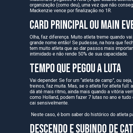
organização (como deu), uma vez que não conseg
Mackenzie vence por finalização no 1R.
CARD PRINCIPAL OU
MAIN
EV
Olha, faz diferença. Muito atleta treme quando vai 
grande nome então! Se pudesse, na hora que fechar
tem muito atleta
que ao dar passos mais importante
intimidado e não rende 50% de sua capacidade.
TEMPO QUE PEGOU A LUTA
Vai depender. Se for um “atleta de camp”, ou sej
treinos, faz muita. Mas, se o atleta for atleta ful
dá até mais ritmo, ainda mais quando a vitória vem
com
o Holland, podem fazer
7
lutas no ano e tudo
cai sensivelmente.
Neste caso, é bom saber do histórico do atleta pa
DESCENDO E SUBINDO DE CA