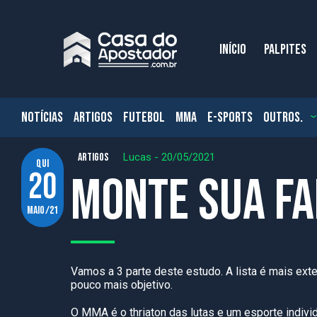
INÍCIO
PALPITES
NOTÍCIAS
ARTIGOS
FUTEBOL
MMA
E-SPORTS
OUTROS.
ARTIGOS
Lucas
-
20/05/2021
qui
20
Monte sua Fai
maio/21
Vamos a
3
parte deste estudo. A lista é mais exte
pouco mais objetivo.
O MMA é o
thriaton
das lutas e um esporte indivi