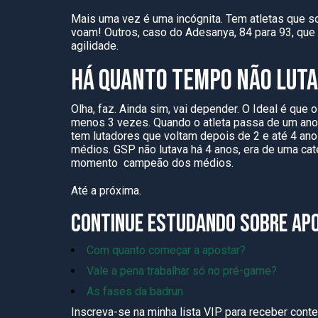
M
ais uma vez é uma incógnita. Tem atletas que s
voam!
Outros, caso
do Adesanya, 84 para 93, que
agilidade.
HÁ QUANTO TEMPO NÃO LUTA
Olha, faz. Ai
nda sim, vai depender. O Ideal é que o
menos
3
vezes. Quando o atleta passa de um ano 
tem lutadores que voltam depois de
2
e até 4 ano
médios. GSP não lutava há
4
anos, era de uma cat
momento campeão dos médios.
Até a próxima.
CONTINUE ESTUDANDO SOBRE AP
Com quanto começar a apostar?
Vale a pena trabalhar só no pré-game?
As fases da badrun
Inscreva-se na minha lista VIP para receber con