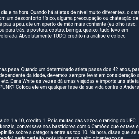
ia e na hora. Quando há atletas de nível muito diferentes, o car
com
um desconforto físico, alguma preocupação ou chateação de
é pau a pau, ate um aperto de mão mais confiante (eu olho isso,
u para trás, a postura: costas, ba
rriga, queixo, tudo levo em
acelerada. Absolutamente TUDO, credito na análise e coloco
a, mas pesa. Quando um determinado atleta passa dos
42 anos, pa
, independente da idade, devemos sempre levar em consideração 
, etc. Dana White
as
vezes dá umas viajadas e importa uns atlet
 PUNK?
Coloca ele
em qualquer fase da sua vida contra o Ander
a de 1 a 10, credito
1
. Pois muitas das vezes o ranking
do UFC
kenzie
, conversava nos bastidores com o Camões que estava 
inião sobre a categoria entre as top 10. Na hora, disse que se 
ndo) seria perfeito, pois iria dar um salto gigantesco na