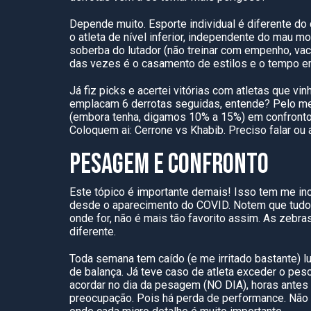
Depende muito. Esporte individual é diferente do
o atleta de nível inferior, independente do mau
soberba do lutador (não treinar com empenho, vaci
das vezes é o casamento de estilos e o tempo em q
Já fiz
picks
e acertei vitórias com atletas que vi
emplacam
6
derrotas seguidas, en
tende? Pelo me
(embora tenha, digamos 10% a 15%) em confrontos
Coloquem ai: Cerrone
vs
Khabib. Preciso falar ou 
PESAGEM E CONFRONTO
Este tópico é importante demais! Isso tem me 
desde o aparecimento do COVID. Notem que tudo 
onde
for,
não é mais tão favorito assim. As zebra
diferente.
Toda semana tem caído (e me irritado bastante) lu
de balança. Já teve caso
de atleta exceder o peso
acordar no dia da pesagem (NO DIA), horas antes 
preocupação. Pois há perda de
performance
. Não