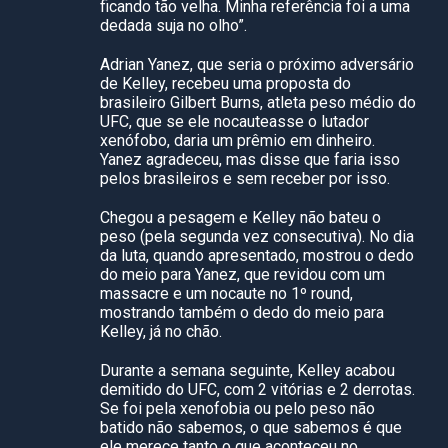
ficando tão velha. Minha referência foi a uma
dedada suja no olho”.
Adrian Yanez, que seria o próximo adversário
de Kelley, recebeu uma proposta do
brasileiro Gilbert Burns, atleta peso médio do
UFC, que se ele nocauteasse o lutador
xenófobo, daria um prêmio em dinheiro.
Yanez agradeceu, mas disse que faria isso
pelos brasileiros e sem receber por isso.
Chegou a pesagem e Kelley não bateu o
peso (pela segunda vez consecutiva). No dia
da luta, quando apresentado, mostrou o dedo
do meio para Yanez, que revidou com um
massacre e um nocaute no 1º round,
mostrando também o dedo do meio para
Kelley, já no chão.
Durante a semana seguinte, Kelley acabou
demitido do UFC, com 2 vitórias e 2 derrotas.
Se foi pela xenofobia ou pelo peso não
batido não sabemos, o que sabemos é que
ele merece tanto o que aconteceu no