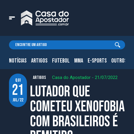
NOTÍCIAS
ARTIGOS
FUTEBOL
MMA
E-SPORTS
OUTROS.
ARTIGOS
Casa do Apostador
-
21/07/2022
qui
21
Lutador que
jul/22
cometeu xenofobia
com brasileiros é