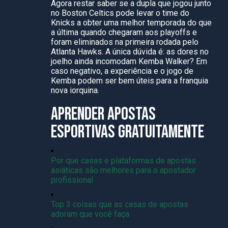
Agora restar saber se a dupla que jogou junto
no Boston Celtics pode levar o time do
Knicks a obter uma melhor temporada do que
a última quando chegaram aos playoffs e
foram eliminados na primeira rodada pelo
Atlanta Hawks. A única dúvida é: as dores no
joelho ainda incomodam Kemba Walker? Em
caso negativo, a experiência e o jogo de
Kemba podem ser bem úteis para a franquia
nova iorquina.
APRENDER APOSTAS
ESPORTIVAS GRATUITAMENTE
Por que casas e plataformas de apostas
asiáticas são melhores para o apostador
profissional
Top 3 coisas que as casas de apostas
adoram que você faça