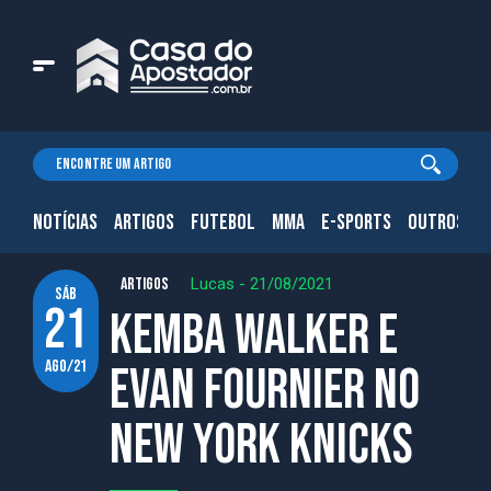
NOTÍCIAS
ARTIGOS
FUTEBOL
MMA
E-SPORTS
OUTROS.
ARTIGOS
Lucas
-
21/08/2021
sáb
21
Kemba Walker e
ago/21
Evan Fournier no
New York Knicks