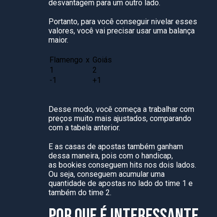
desvantagem para um outro lado.
Portanto, para você conseguir nivelar esses
valores, você vai precisar usar uma balança
maior.
Flamengo
x
Goiás
1
2
-1
+1
Desse modo, você começa a trabalhar com
preços muito mais ajustados, comparando
com a tabela anterior.
E as casas de apostas também ganham
dessa maneira, pois com o handicap,
as
bookies
conseguem hits nos dois lados.
Ou seja, conseguem acumular uma
quantidade de apostas no lado do time 1 e
também do time 2.
POR QUE É INTERESSANTE