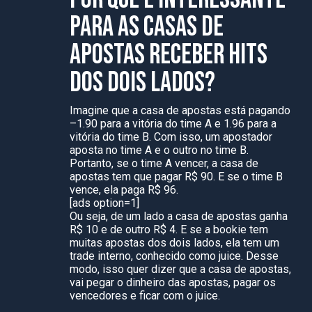
PARA AS CASAS DE
APOSTAS RECEBER HITS
DOS DOIS LADOS?
Imagine que a casa de apostas está pagando
–1.90 para a vitória do time A e 1.96 para a
vitória do time B. Com isso, um apostador
aposta no time A e o outro no time B.
Portanto, se o time A vencer, a casa de
apostas tem que pagar R$ 90. E se o time B
vence, ela paga R$ 96.
[ads option=1]
Ou seja, de um lado a casa de apostas ganha
R$ 10 e de outro R$ 4. E se a
bookie
tem
muitas apostas dos dois lados, ela tem um
trade interno, conhecido como
juice
. Desse
modo, isso quer dizer que a casa de apostas,
vai pegar o dinheiro das apostas, pagar os
vencedores e ficar com o juice.