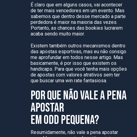
É claro que em alguns casos, vai acontecer
de ter mais vencedores em um evento. Mas
sabemos que dentro desse mercado a parte
perdedora é maior na maioria das vezes.
Portanto, as chances das
bookies
lucrarem
acaba sendo muito maior.
Existem também outros mecanismos dentro
das apostas esportivas, mas eu não consigo
me aprofundar em todos nesse artigo. Mas
basicamente, é por isso que existem os
handicaps. Para que você tenha mais opções
de apostas com valores atrativos sem ter
que buscar uma
win
rate fantasiosa.
POR QUE NÃO VALE A PENA
APOSTAR
EM ODD PEQUENA?
Resumidamente, não vale a pena apostar