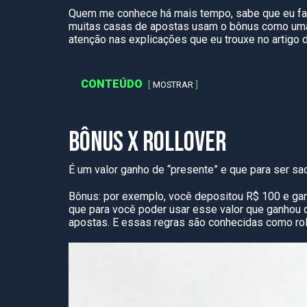
Quem me conhece há mais tempo, sabe que eu fal
muitas casas de apostas usam o bônus como uma 
atenção nas explicações que eu trouxe no artigo
CONTEÚDO
MOSTRAR
BÔNUS X ROLLOVER
É um valor ganho de “presente” e que para ser sa
Bônus: por exemplo, você depositou R$ 100 e gan
que para você poder usar esse valor que ganhou 
apostas. E essas regras são conhecidas como
ro