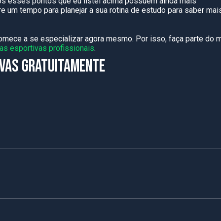
os esses pontos que eu listei acima possuem ainda mais
re um tempo para planejar a sua rotina de estudo para saber mai
omece a se especializar agora mesmo. Por isso, faça parte do 
s esportivas profissionais
.
IVAS GRATUITAMENTE