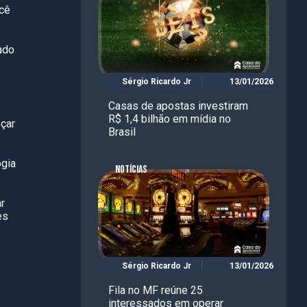
ocê
ado
Sérgio Ricardo Jr
13/01/2026
Casas de apostas investiram
R$ 1,4 bilhão em mídia no
çar
Brasil
ogia
NOTÍCIAS
r
es
Sérgio Ricardo Jr
13/01/2026
Fila no MF reúne 25
interessados em operar