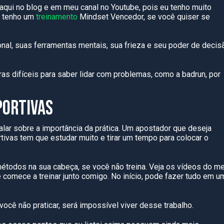
 aqui no blog e em meu canal no Youtube, pois eu tenho muito
eu tenho um
treinamento
Mindset
Vencedor, se você quiser se
nal, suas ferramentas mentais, sua frieza e seu poder de decis
horas difíceis para saber lidar com problemas, como a
badrun
, por
PORTIVAS
alar sobre a importância da prática. Um apostador que deseja
ivas tem que estudar muito e tirar um tempo para colocar o
étodos na sua cabeça, se você não treina. Veja os
vídeos
do m
e comece a treinar junto comigo. No início, pode fazer tudo em u
ocê não praticar, será impossível viver desse trabalho.