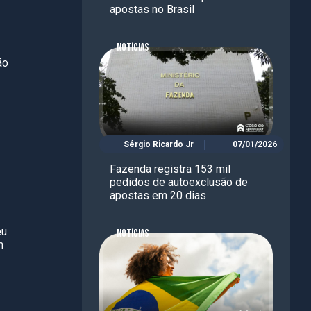
apostas no Brasil
NOTÍCIAS
ão
Sérgio Ricardo Jr
07/01/2026
Fazenda registra 153 mil
pedidos de autoexclusão de
apostas em 20 dias
eu
NOTÍCIAS
m