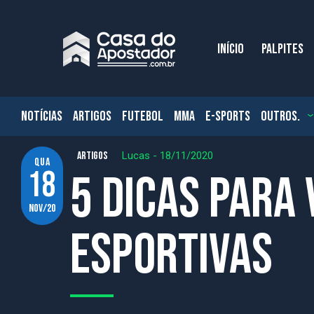
INÍCIO
PALPITES
NOTÍCIAS
ARTIGOS
FUTEBOL
MMA
E-SPORTS
OUTROS.
ARTIGOS
Lucas
-
18/11/2020
qua
18
5 Dicas para
nov/20
Esportivas