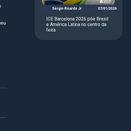
s
Sérgio Ricardo Jr
07/01/2026
ICE Barcelona 2026 põe Brasil
meu
e América Latina no centro da
feira