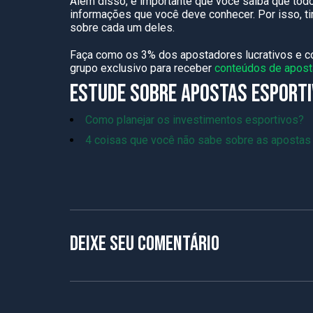
Além disso, é importante que você saiba que tod
informações que você deve conhecer. Por isso, ti
sobre cada um deles.
Faça como os 3% dos apostadores lucrativos e c
grupo exclusivo para receber
conteúdos de aposta
ESTUDE SOBRE APOSTAS ESPORT
Como planejar os investimentos esportivos?
4 coisas que você não sabe sobre as apostas
Deixe seu comentário