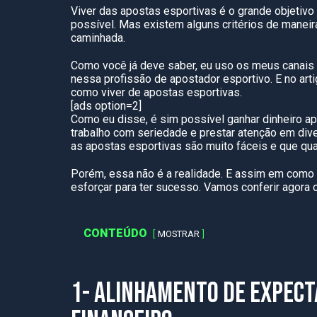
Viver das apostas esportivas é o grande objetivo 
possível. Mas existem alguns critérios de maneir
caminhada.
Como você já deve saber, eu uso os meus canais 
nessa profissão de apostador esportivo. E no art
como viver de apostas esportivas.
[ads option=2]
Como eu disse, é sim possível ganhar dinheiro a
trabalho com seriedade e prestar atenção em div
as apostas esportivas são muito fáceis e que qu
Porém, essa não é a realidade. E assim em como q
esforçar para ter sucesso. Vamos conferir agora o
CONTEÚDO
MOSTRAR
1- ALINHAMENTO DE EXPECT