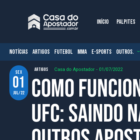
INÍCIO
PALPITES
NOTÍCIAS
ARTIGOS
FUTEBOL
MMA
E-SPORTS
OUTROS.
ARTIGOS
Casa do Apostador
-
01/07/2022
sex
01
Como funcion
jul/22
UFC: saindo 
outros apos