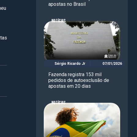
apostas no Brasil
meu
NOTÍCIAS
ttas
Sérgio Ricardo Jr
07/01/2026
Fazenda registra 153 mil
pedidos de autoexclusão de
apostas em 20 dias
NOTÍCIAS