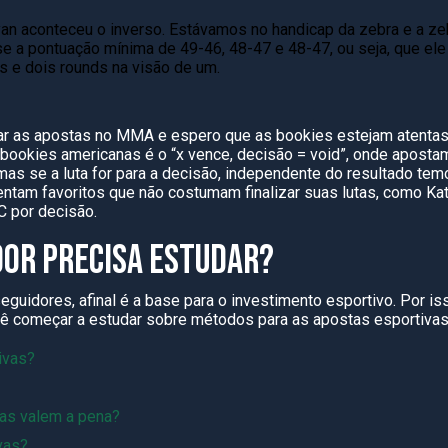
an aconteceu o inverso. Estávamos no handicap da zebra e a ze
e a pontuação mínima de 49-46, 48-47 e 48-47, ou seja, que ele
s e dois rounds na visão de um.
r as apostas no MMA e espero que as bookies estejam atentas
 bookies americanas é o “x vence, decisão = void”, onde apost
 mas se a luta for para a decisão, independente do resultado tem
ntam favoritos que não costumam finalizar suas lutas, como Kat
C por decisão.
OR PRECISA ESTUDAR?
uidores, afinal é a base para o investimento esportivo. Por is
cê começar a estudar sobre métodos para as apostas esportivas
tivas?
vas valem a pena?
ivas?