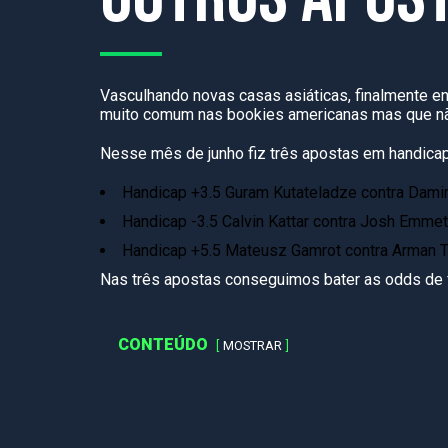
Vasculhando novas casas asiáticas, finalmente 
muito comum nas bookies americanas mas que não
Nesse mês de junho fiz três apostas em handicap
Handicap +3.5 Guram Kutateladze contra Damir
Handicap -3.5 Calvin Kattar contra Josh Emmet
Handicap +5.5 Mateusz Gamrot contra Arman T
Nas três apostas conseguimos bater as odds de fe
CONTEÚDO
MOSTRAR