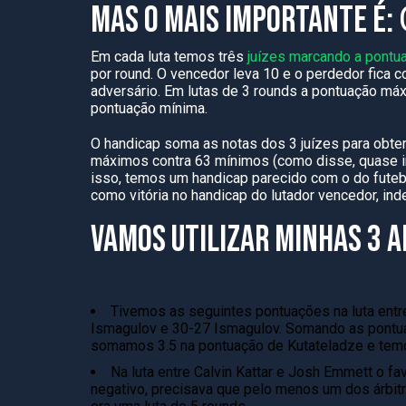
MAS O MAIS IMPORTANTE É:
Em cada luta temos três
juízes marcando a pontu
por round. O vencedor leva 10 e o perdedor fica
adversário. Em lutas de 3 rounds a pontuação má
pontuação mínima.
O handicap soma as notas dos 3 juízes para obter
máximos contra 63 mínimos (como disse, quase im
isso, temos um handicap parecido com o do futebo
como vitória no handicap do lutador vencedor, in
VAMOS UTILIZAR MINHAS 3 
Tivemos as seguintes pontuações na luta entr
Ismagulov e 30-27 Ismagulov. Somando as pontu
somamos 3.5 na pontuação de Kutateladze e temo
Na luta entre Calvin Kattar e Josh Emmett o f
negativo, precisava que pelo menos um dos árbitr