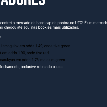
encontrei o mercado de handicap de pontos no UFC! É um mercad
 chegou até aqui nas bookies mais utilizadas.
:
 Ismagulov em odds 1.49, onde tive green
t em odds 1.90, onde tive red
sarukyan em odds 1.76, mais um green
chamento, inclusive retirando o juice.