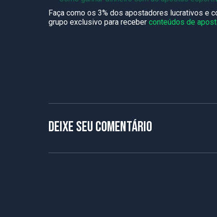
Faça como os 3% dos apostadores lucrativos e c
grupo exclusivo para receber
conteúdos de aposta
Deixe seu comentário