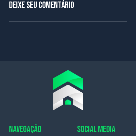
Deixe seu comentário
NAVEGAÇÃO
SOCIAL MEDIA