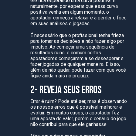
ele fica esperando uma curva positiva. E
naturalmente, por esperar que essa curva
positiva venha em algum momento, o
apostador começa a relaxar e a perder o foco
em suas análises e jogadas.
É necessário que o profissional tenha frieza
para tomar as decisões e não fazer algo por
impulso. Ao começar uma sequência de
resultados ruins, é comum certos
apostadores começarem a se desesperar e
fazer jogadas de qualquer maneira. E isso,
além de não ajudar, pode fazer com que você
fique ainda mais no prejuízo.
2- REVEJA SEUS ERROS
Errar é ruim? Pode até ser, mas é observando
os nossos erros que é possível melhorar e
evoluir. Em muitos casos, o apostador fez
uma aposta de valor, porém o cenário do jogo
não contribui para que ele ganhasse.