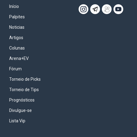
Início
Palpites
Noticias
Artigos
Colunas
Arena+EV
Fórum
Torneio de Picks
Torneio de Tips
Prognósticos
Divulgue-se
Lista Vip