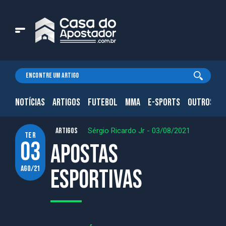
NOTÍCIAS
ARTIGOS
FUTEBOL
MMA
E-SPORTS
OUTROS.
ARTIGOS
Sérgio Ricardo Jr
-
03/08/2021
ter
03
Apostas
ago/21
Esportivas