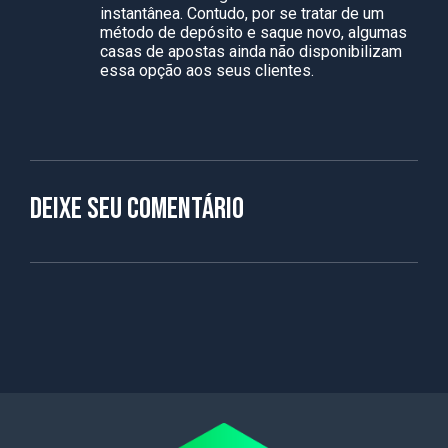
instantânea. Contudo, por se tratar de um
método de depósito e saque novo, algumas
casas de apostas ainda não disponibilizam
essa opção aos seus clientes.
Deixe seu comentário