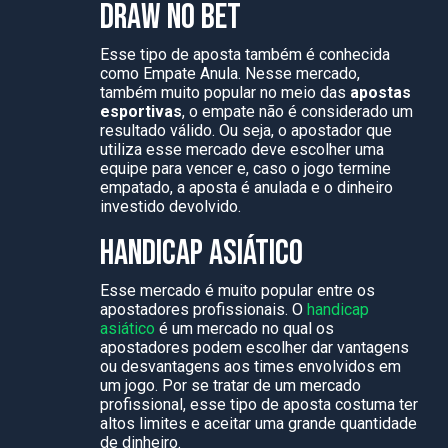
DRAW NO BET
Esse tipo de aposta também é conhecida
como Empate Anula. Nesse mercado,
também muito popular no meio das
apostas
esportivas
, o empate não é considerado um
resultado válido. Ou seja, o apostador que
utiliza esse mercado deve escolher uma
equipe para vencer e, caso o jogo termine
empatado, a aposta é anulada e o dinheiro
investido devolvido.
HANDICAP ASIÁTICO
Esse mercado é muito popular entre os
apostadores profissionais. O
handicap
asiático
é um mercado no qual os
apostadores podem escolher dar vantagens
ou desvantagens aos times envolvidos em
um jogo. Por se tratar de um mercado
profissional, esse tipo de aposta costuma ter
altos limites e aceitar uma grande quantidade
de dinheiro.