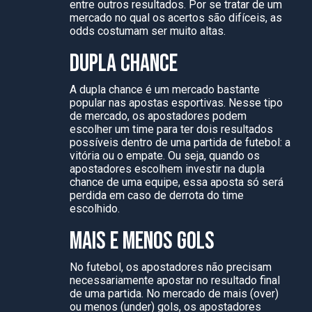
entre outros resultados. Por se tratar de um
mercado no qual os acertos são difíceis, as
odds costumam ser muito altas.
DUPLA CHANCE
A dupla chance é um mercado bastante
popular nas apostas esportivas. Nesse tipo
de mercado, os apostadores podem
escolher um time para ter dois resultados
possíveis dentro de uma partida de futebol: a
vitória ou o empate. Ou seja, quando os
apostadores escolhem investir na dupla
chance de uma equipe, essa aposta só será
perdida em caso de derrota do time
escolhido.
MAIS E MENOS GOLS
No futebol, os apostadores não precisam
necessariamente apostar no resultado final
de uma partida. No mercado de mais (over)
ou menos (under) gols, os apostadores