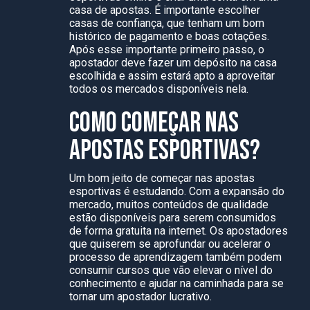
casa de apostas. É importante escolher
casas de confiança, que tenham um bom
histórico de pagamento e boas cotações.
Após esse importante primeiro passo, o
apostador deve fazer um depósito na casa
escolhida e assim estará apto a aproveitar
todos os mercados disponíveis nela.
COMO COMEÇAR NAS
APOSTAS ESPORTIVAS?
Um bom jeito de começar nas apostas
esportivas é estudando. Com a expansão do
mercado, muitos conteúdos de qualidade
estão disponíveis para serem consumidos
de forma gratuita na internet. Os apostadores
que quiserem se aprofundar ou acelerar o
processo de aprendizagem também podem
consumir cursos que vão elevar o nível do
conhecimento e ajudar na caminhada para se
tornar um apostador lucrativo.