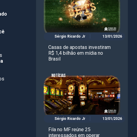
ado
cê
Sérgio Ricardo Jr
13/01/2026
Casas de apostas investiram
R$ 1,4 bilhão em mídia no
s
Brasil
ua
NOTÍCIAS
os
Sérgio Ricardo Jr
13/01/2026
Fila no MF reúne 25
interessados em operar