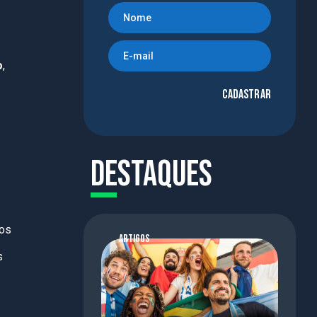
o
,
Cadastrar
Destaques
 os
ARTIGOS
s