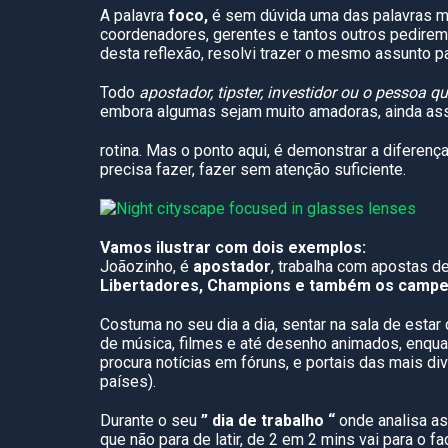
A palavra
foco,
é sem dúvida uma das palavras m
coordenadores, gerentes e tantos outros pedirem a
desta reflexão, resolvi trazer o mesmo assunto p
Todo
apostador, tipster, investidor ou o pessoa q
embora algumas sejam muito amadoras, ainda as
rotina. Mas o ponto aqui, é demonstrar a diferen
precisa fazer, fazer sem atenção suficiente.
Vamos ilustrar com dois exemplos:
Joãozinho, é
apostador
, trabalha com apostas d
Libertadores, Champions e também os campeo
Costuma no seu dia a dia, sentar na sala de estar 
de música, filmes e até desenho animados, enquan
procura notícias em fóruns, e portais das mais di
países).
Durante o seu
” dia de trabalho “
onde analisa as
que não para de latir, de 2 em 2 mins vai para o 