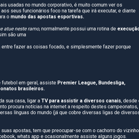
ais usadas no mundo corporativo, é muito comum ver os
os seus funcionários foco na tarefa que irá executar, e diante
ara o
mundo das apostas esportivas.
ue atue neste ramo
, normalmente possui uma rotina de
execuçã
sim são uma
ça entre fazer as coisas focado, e simplesmente fazer porque
e futebol em geral, assiste
Premier League, Bundesliga,
natos brasileiros.
da sua casa, ligar a
TV para assistir a diversos canais
, desde
to procura notícias na internet a respeito destes campeonatos,
versas línguas do mundo (já que cobre diversas ligas de diverso
 suas apostas, tem que preocupar-se com o cachorro do vizinho
facebook, whats app e ocasionalmente assiste alguns jogos.