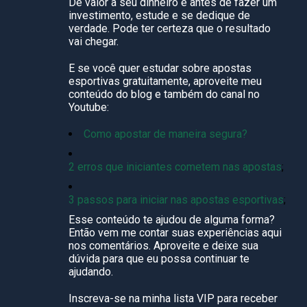
Dê valor a seu dinheiro e antes de fazer um
investimento, estude e se dedique de
verdade. Pode ter certeza que o resultado
vai chegar.
E se você quer estudar sobre apostas
esportivas gratuitamente, aproveite meu
conteúdo do blog e também do canal no
Youtube:
Como apostar de maneira segura?
2 erros que iniciantes cometem nas apostas
;
3 passos para iniciar nas apostas esportivas
;
Esse conteúdo te ajudou de alguma forma?
Então vem me contar suas experiências aqui
nos comentários. Aproveite e deixe sua
dúvida para que eu possa continuar te
ajudando.
Inscreva-se na minha lista VIP para receber