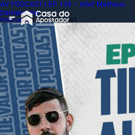
AV PODCAST | EP. 139 – Allef Matheus
Damasceno
Pedro Lopes
|
6 de outubro de 2023