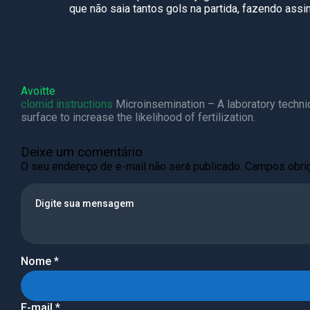
que não saia tantos gols na partida, fazendo ass
Avoitte
clomid instructions
Microinsemination – A laboratory techniq
surface to increase the likelihood of fertilization.
Deixe um comentário
O seu endereço de e-mail não será publicado.
Campos obri
Nome
*
E-mail
*