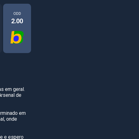
ODD
2.00
as em geral.
Arsenal de
terminado em
al, onde
je e espero