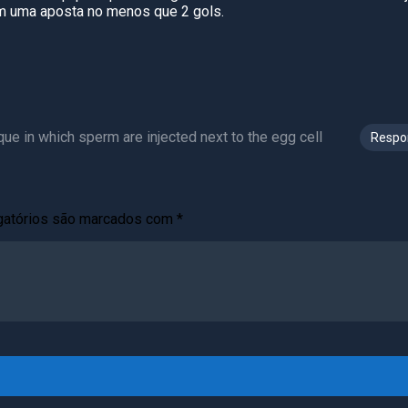
im uma aposta no menos que 2 gols.
ue in which sperm are injected next to the egg cell
Respo
gatórios são marcados com
*