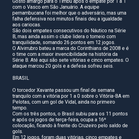
Gosto amargo para o Timbu após o empate por 1 a 1
com o Vasco em São Januário. A equipe
pernambucana foi melhor que o adversário, mas uma
falha defensiva nos minutos finais deu a igualdade
aos cariocas.
São dois empates consecutivos do Náutico na Série
B, mas ainda assim o clube lidera o torneio com
tranquilidade, somando 26 pontos em 12 jogos.
O Alvirrubro bateu a marca do Corinthians de 2008 e é
o time com a maior invencibilidade na história da
Série B. Até aqui são sete vitórias e cinco empates. O
ataque marcou 20 gols e a defesa sofreu seis.
BRASIL
O torcedor Xavante passou um final de semana
tranquilo com a vitória por 1 a 0 sobre o Vitória-BA em
Pelotas, com um gol de Vidal, ainda no primeiro
tempo.
Com os três pontos, o Brasil subiu para os 11 pontos
e após os jogos de terça-feira, ocupa a 16º
colocação, ficando à frente do Cruzeiro pelo saldo de
gols.
Em 12 jogos, foram duas vitórias, cinco empates e