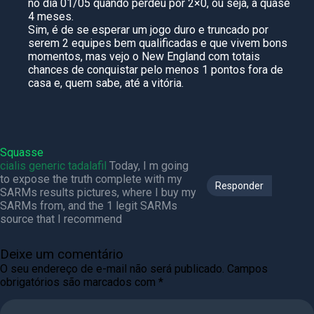
no dia 01/05 quando perdeu por 2×0, ou seja, a quase
4 meses.
Sim, é de se esperar um jogo duro e truncado por
serem 2 equipes bem qualificadas e que vivem bons
momentos, mas vejo o New England com totais
chances de conquistar pelo menos 1 pontos fora de
casa e, quem sabe, até a vitória.
Squasse
cialis generic tadalafil
Today, I m going
to expose the truth complete with my
Responder
SARMs results pictures, where I buy my
SARMs from, and the 1 legit SARMs
source that I recommend
Deixe um comentário
O seu endereço de e-mail não será publicado.
Campos
obrigatórios são marcados com
*