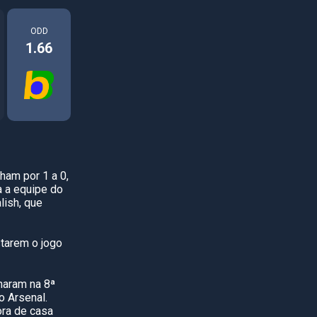
ODD
1.66
ham por 1 a 0,
a a equipe do
lish, que
starem o jogo
naram na 8ª
o Arsenal.
ora de casa