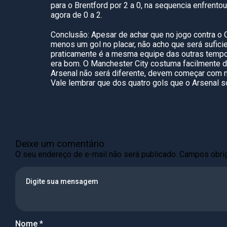
para o Brentford por 2 a 0, na sequencia enfren
agora de 0 a 2.
Conclusão: Apesar de achar que no jogo contra o
menos um gol no placar, não acho que será sufici
praticamente é a mesma equipe das outras tempora
era bom. O Manchester City costuma facilmente d
Arsenal não será diferente, devem começar com m
Vale lembrar que dos quatro gols que o Arsenal s
Deixe um comentário
O seu endereço de e-mail não será publicado.
Campos obri
Nome
*