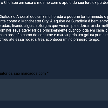
tou o Chelsea em casa e mesmo com o apoio de sua torcida perde
 Chelsea o Arsenal deu uma melhorada e poderia ter terminado o
ente contra o Manchester City. A equipe de Guradiola é bem entr
das, tirando alguns reforços que vieram para deixar ainda melh
ominar seus adversários principalmente quando joga em casa, c
ais pressão como de costume e marcar pelo um gol na primeira
ofreu até essa rodada, três aconteceram no primeiro tempo.
gatórios são marcados com
*