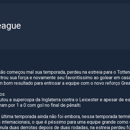
eague
ão começou mal sua temporada, perdeu na estreia para o Totten
trou sua força e novamente seu favoritíssimo ao golear em cas
m bom resultado para entrosar a equipe com o novo reforço Grea
os.
utou a supercopa da Inglaterra contra o Leicester e apesar de e
am por 1 a 0 com gol no final de pênalti.
na última temporada ainda não foi embora, nessa temporada termi
s internacionais, o que é péssimo para uma equipe grande como 
ula duas derrotas depois de duas rodadas, na estreia perdeu f