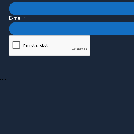
E-mail
*
-->