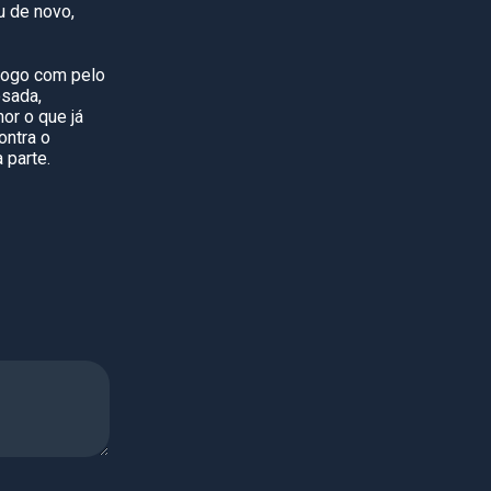
u de novo,
 jogo com pelo
osada,
or o que já
ontra o
 parte.