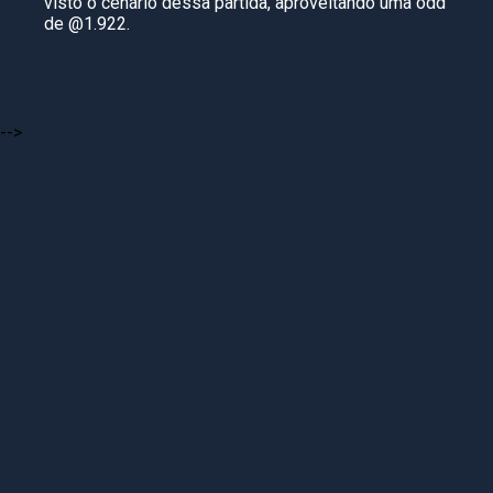
visto o cenário dessa partida, aproveitando uma odd
de @1.922.
-->